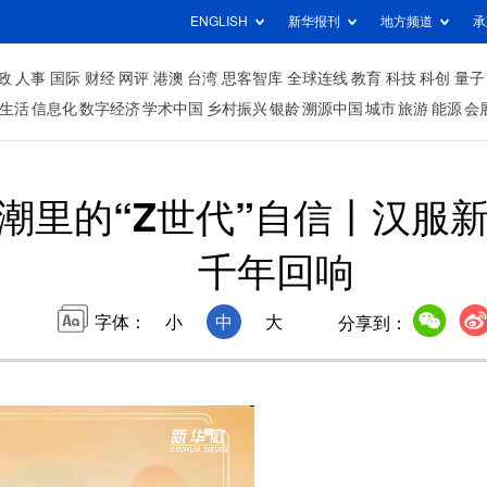
ENGLISH
新华报刊
地方频道
承
政
人事
国际
财经
网评
港澳
台湾
思客智库
全球连线
教育
科技
科创
量子
生活
信息化
数字经济
学术中国
乡村振兴
银龄
溯源中国
城市
旅游
能源
会
国潮里的“Z世代”自信丨汉服
千年回响
字体：
小
中
大
分享到：