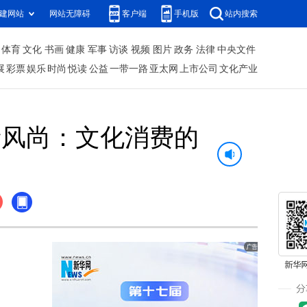
建网站
网站无障碍
客户端
手机版
站内搜索
体育
文化
书画
健康
军事
访谈
视频
图片
政务
法律
中央文件
展
彩票
娱乐
时尚
悦读
公益
一带一路
亚太网
上市公司
文化产业
新风尚：文化消费的