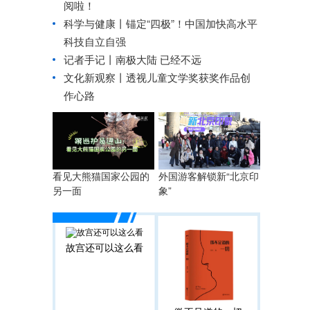
阅啦！
科学与健康丨锚定“四极”！中国加快高水平
科技自立自强
记者手记丨南极大陆 已经不远
文化新观察丨
透视儿童文学奖获奖作品创
作心路
看见大熊猫国家公园的
外国游客解锁新“北京印
另一面
象”
故宫还可以这么看