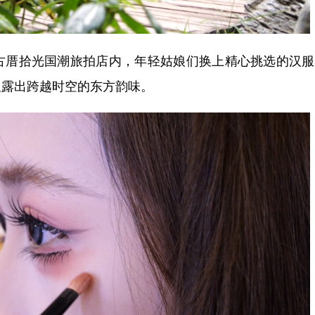
厝拾光国潮旅拍店内，年轻姑娘们换上精心挑选的汉服
显露出跨越时空的东方韵味。