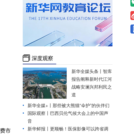
深度观察
新华全媒头条丨
智库
报告阐释新时代江河
战略安澜兴邦利民之
道
新华全媒+丨
那些被大熊猫“伞护”的伙伴们
国际观察丨
巴西贝伦气候大会上的中国声
音
新华鲜报丨更顺畅！医保影像可以跨省调
费市