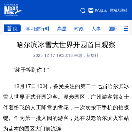
手机版
网站无障碍
PC版本
网站地图
首页
学习进行时
高层
时政
人事
国际
财
哈尔滨冰雪大世界开园首日观察
学习进行时
高层
时政
人事
2025-12-17 19:33:13
来源：新华社
国际
财经
网评
港澳
“终于等到你！”
台湾
思客智库
全球连线
教育
科技
科创
量子
体育
12月17日10时，备受关注的第二十七届哈尔滨冰
文化
书画
健康
军事
雪大世界正式开园迎客。漫步园区，广州游客郭女士
访谈
视频
图片
政务
伴着纷飞的人工降雪的雪花，一次次按下手机的拍摄
键。作为第一批入园的游客，她在以老哈尔滨火车站
法律
中央文件
金融
汽车
为蓝本的园区大门前流连。
食品
人居
信息化
数字经济