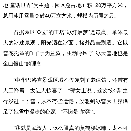
山东
河南
湖北
湖南
地 童话世界”为主题，园区总占地面积120万平方米，
广东
广西
海南
重庆
总用冰用雪量突破40万立方米，规模为历届之最。
四川
贵州
云南
西藏
占据园区“C位”的主塔“冰灯启梦”是最高、单体最
陕西
甘肃
青海
宁夏
大的冰建景观，阳光洒在冰面，格外晶莹剔透。它以
新疆
内蒙古
黑龙江
雪花托举的“山”字为意象，生动呼应了“冰天雪地也是
金山银山”的理念。
多语种频道
“中华巴洛克景观区域不仅复刻了老建筑，还带有
English
Español
Français
عربى
人工降雪，太让人惊喜了！”郭女士说，这次“尔滨”之
Русский язык
日本語
한국어
行没赶上下雪，原本有些遗憾，没想到冰雪大世界满
Deutsch
Português
足了她雪中漫步的心愿，“不愧是‘尔滨’”。
“我就是武汉人，这么逼真的黄鹤楼冰雕，太不可