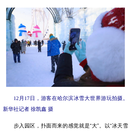
学术中国
乡村振兴
银龄
溯源中国
城市
旅游
能源
会展
彩票
娱乐
时尚
悦读
公益
一带一路
亚太网
上市公司
文化产业
地方频道
北京
天津
河北
山西
12月17日，游客在哈尔滨冰雪大世界游玩拍摄。
辽宁
吉林
上海
江苏
新华社记者 徐凯鑫 摄
浙江
安徽
福建
江西
步入园区，扑面而来的感觉就是“大”。以“冰天雪