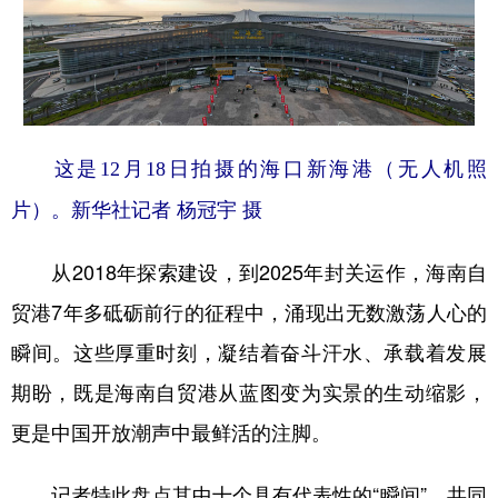
学术中国
乡村振兴
银龄
溯源中国
城市
旅游
能源
会展
彩票
娱乐
时尚
悦读
这是12月18日拍摄的海口新海港（无人机照
公益
一带一路
亚太网
上市公司
片）。新华社记者 杨冠宇 摄
文化产业
从2018年探索建设，到2025年封关运作，海南自
贸港7年多砥砺前行的征程中，涌现出无数激荡人心的
地方频道
瞬间。这些厚重时刻，凝结着奋斗汗水、承载着发展
北京
天津
河北
山西
期盼，既是海南自贸港从蓝图变为实景的生动缩影，
辽宁
吉林
上海
江苏
更是中国开放潮声中最鲜活的注脚。
浙江
安徽
福建
江西
记者特此盘点其中十个具有代表性的“瞬间”，共同