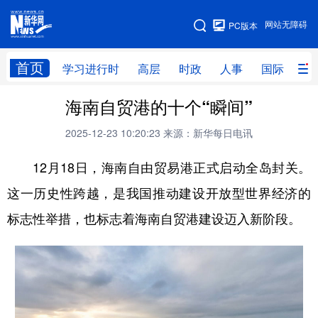
手机版
网站无障碍
PC版本
网站地图
首页
学习进行时
高层
时政
人事
国际
财
海南自贸港的十个“瞬间”
学习进行时
高层
时政
人事
2025-12-23 10:20:23
来源：新华每日电讯
国际
财经
网评
港澳
12月18日，海南自由贸易港正式启动全岛封关。
台湾
思客智库
全球连线
教育
这一历史性跨越，是我国推动建设开放型世界经济的
科技
科创
量子
体育
标志性举措，也标志着海南自贸港建设迈入新阶段。
文化
书画
健康
军事
访谈
视频
图片
政务
法律
中央文件
金融
汽车
食品
人居
信息化
数字经济