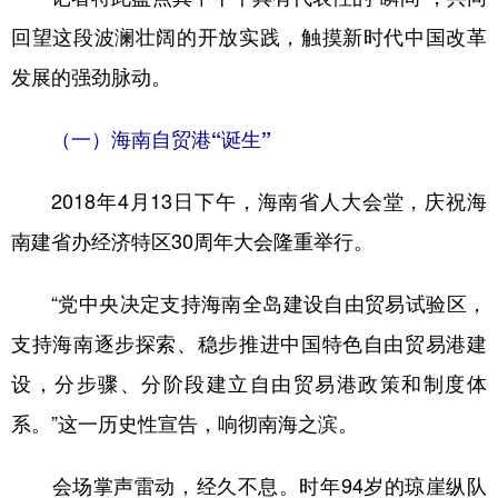
山东
河南
湖北
湖南
回望这段波澜壮阔的开放实践，触摸新时代中国改革
广东
广西
海南
重庆
发展的强劲脉动。
四川
贵州
云南
西藏
（一）海南自贸港“诞生”
陕西
甘肃
青海
宁夏
新疆
内蒙古
黑龙江
2018年4月13日下午，海南省人大会堂，庆祝海
南建省办经济特区30周年大会隆重举行。
多语种频道
“党中央决定支持海南全岛建设自由贸易试验区，
English
Español
Français
عربى
支持海南逐步探索、稳步推进中国特色自由贸易港建
Русский язык
日本語
한국어
设，分步骤、分阶段建立自由贸易港政策和制度体
Deutsch
Português
系。”这一历史性宣告，响彻南海之滨。
会场掌声雷动，经久不息。时年94岁的琼崖纵队