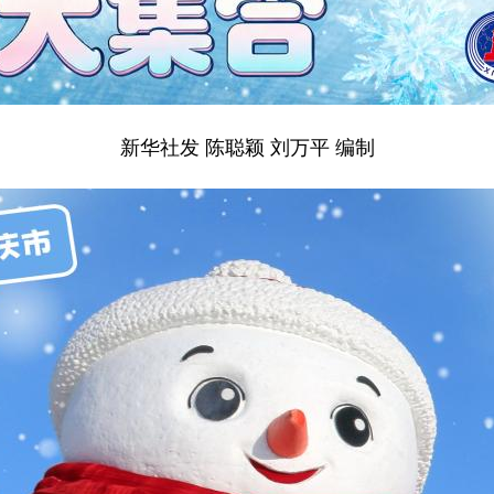
新华社发 陈聪颖 刘万平 编制