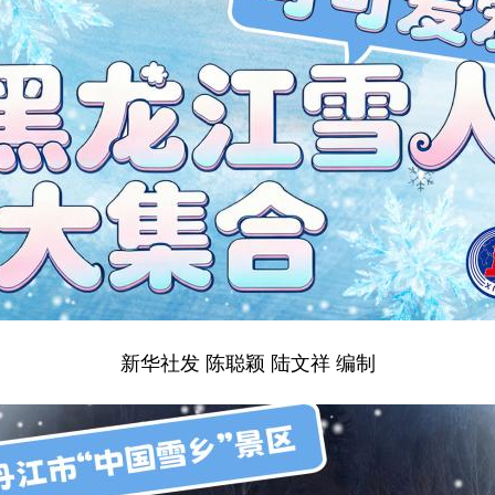
新华社发 陈聪颖 陆文祥 编制