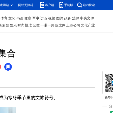
建网站
网站无障碍
客户端
手机版
站内搜索
体育
文化
书画
健康
军事
访谈
视频
图片
政务
法律
中央文件
展
彩票
娱乐
时尚
悦读
公益
一带一路
亚太网
上市公司
文化产业
集合
成为寒冷季节里的文旅符号。