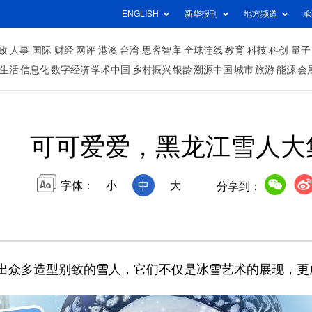
ENGLISH
新华报刊
地方频道
承
政
人事
国际
财经
网评
港澳
台湾
思客智库
全球连线
教育
科技
科创
量子
生活
信息化
数字经济
学术中国
乡村振兴
银龄
溯源中国
城市
旅游
能源
会
可可爱爱，黑龙江雪人大
字体：
小
中
大
分享到：
众多造型别致的雪人，它们不仅是冰雪艺术的展现，更