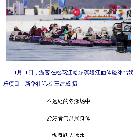
1月11日，游客在松花江哈尔滨段江面体验冰雪娱
乐项目。新华社记者 王建威 摄
不远处的冬泳场中
爱好者们舒展身体
纵身跃入冰水