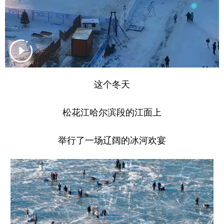
山东
河南
湖北
湖南
广东
广西
海南
重庆
四川
贵州
云南
西藏
陕西
甘肃
青海
宁夏
这个冬天
新疆
内蒙古
黑龙江
松花江哈尔滨段的江面上
多语种频道
举行了一场辽阔的冰河欢宴
English
Español
Français
عربى
Русский язык
日本語
한국어
Deutsch
Português