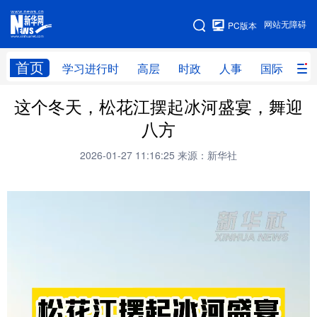
手机版
网站无障碍
PC版本
网站地图
首页
学习进行时
高层
时政
人事
国际
财
这个冬天，松花江摆起冰河盛宴，舞迎
学习进行时
高层
时政
人事
八方
国际
财经
网评
港澳
2026-01-27 11:16:25
来源：新华社
台湾
思客智库
全球连线
教育
科技
科创
量子
体育
文化
书画
健康
军事
访谈
视频
图片
政务
法律
中央文件
金融
汽车
食品
人居
信息化
数字经济