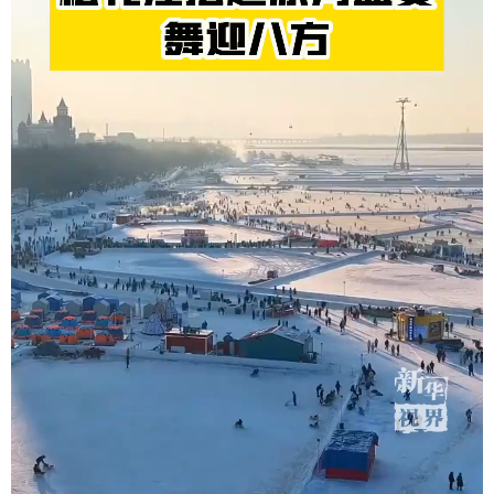
学术中国
乡村振兴
银龄
溯源中国
城市
旅游
能源
会展
彩票
娱乐
时尚
悦读
公益
一带一路
亚太网
上市公司
文化产业
地方频道
北京
天津
河北
山西
辽宁
吉林
上海
江苏
浙江
安徽
福建
江西