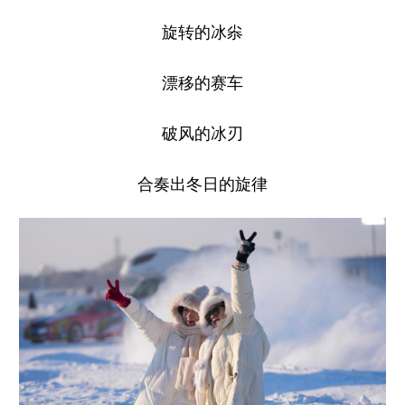
旋转的冰尜
漂移的赛车
破风的冰刃
合奏出冬日的旋律