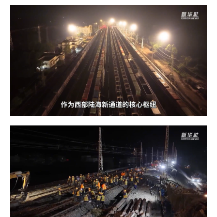
山东
河南
湖北
湖南
广东
广西
海南
重庆
四川
贵州
云南
西藏
陕西
甘肃
青海
宁夏
新疆
内蒙古
黑龙江
多语种频道
English
Español
Français
عربى
Русский язык
日本語
한국어
Deutsch
Português