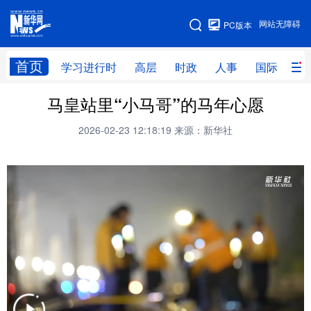
手机版
网站无障碍
PC版本
网站地图
首页
学习进行时
高层
时政
人事
国际
财
马皇站里“小马哥”的马年心愿
学习进行时
高层
时政
人事
2026-02-23 12:18:19
来源：新华社
国际
财经
网评
港澳
台湾
思客智库
全球连线
教育
科技
科创
量子
体育
文化
书画
健康
军事
访谈
视频
图片
政务
法律
中央文件
金融
汽车
食品
人居
信息化
数字经济