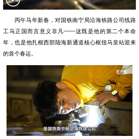
学术中国
乡村振兴
银龄
溯源中国
丙午马年新春，对国铁南宁局沿海铁路公司线路
城市
旅游
能源
会展
工马正国而言意义非凡——这既是他的第二个本命
彩票
娱乐
时尚
悦读
年，也是他扎根西部陆海新通道核心枢纽马皇站迎来
公益
一带一路
亚太网
上市公司
的首个春运。
文化产业
地方频道
北京
天津
河北
山西
辽宁
吉林
上海
江苏
浙江
安徽
福建
江西