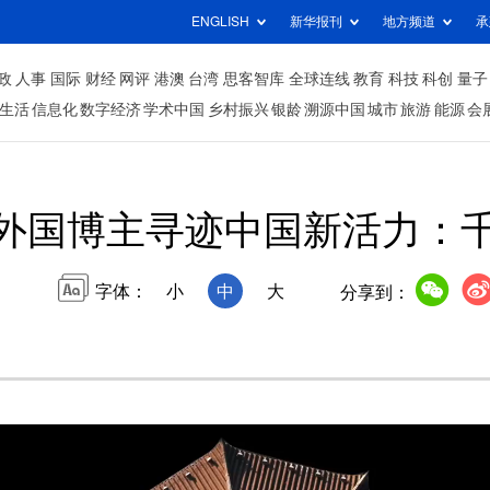
ENGLISH
新华报刊
地方频道
承
政
人事
国际
财经
网评
港澳
台湾
思客智库
全球连线
教育
科技
科创
量子
生活
信息化
数字经济
学术中国
乡村振兴
银龄
溯源中国
城市
旅游
能源
会
外国博主寻迹中国新活力：
字体：
小
中
大
分享到：