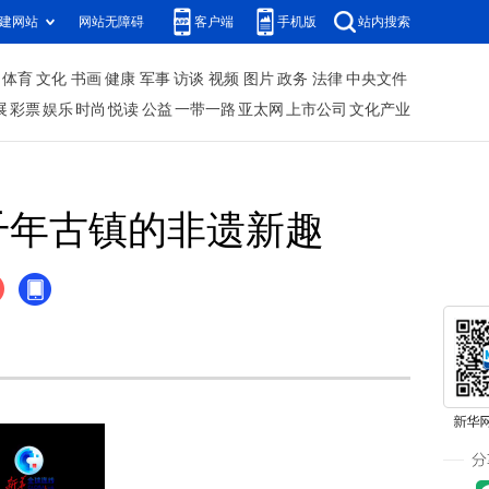
建网站
网站无障碍
客户端
手机版
站内搜索
体育
文化
书画
健康
军事
访谈
视频
图片
政务
法律
中央文件
展
彩票
娱乐
时尚
悦读
公益
一带一路
亚太网
上市公司
文化产业
千年古镇的非遗新趣