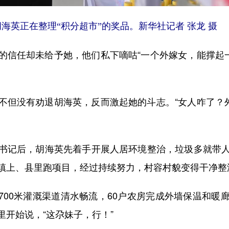
胡海英正在整理“积分超市”的奖品。新华社记者 张龙 摄
任却未给予她，他们私下嘀咕“一个外嫁女，能撑起一
没有劝退胡海英，反而激起她的斗志。“女人咋了？外
记后，胡海英先着手开展人居环境整治，垃圾多就带人
镇上、县里跑项目，经过持续努力，村容村貌变得干净整
700米灌溉渠道清水畅流，60户农房完成外墙保温和暖
开始说，“这尕妹子，行！”