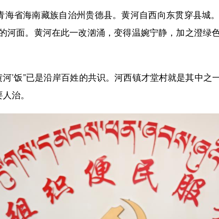
青海省海南藏族自治州贵德县。黄河自西向东贯穿县城。
的河面。黄河在此一改汹涌，变得温婉宁静，加之澄绿
河’饭”已是沿岸百姓的共识。河西镇才堂村就是其中之
要人治。