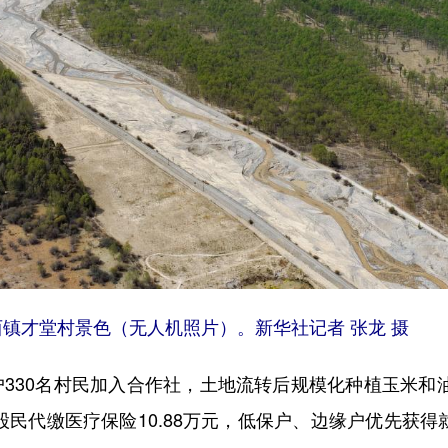
镇才堂村景色（无人机照片）。新华社记者 张龙 摄
户330名村民加入合作社，土地流转后规模化种植玉米和油
8名股民代缴医疗保险10.88万元，低保户、边缘户优先获