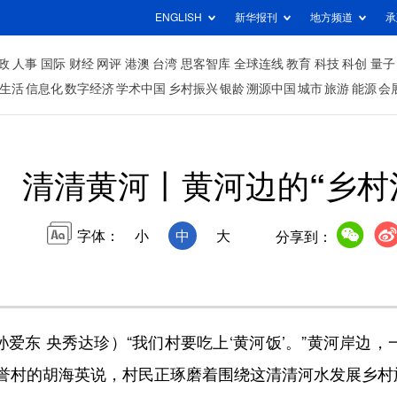
ENGLISH
新华报刊
地方频道
承
政
人事
国际
财经
网评
港澳
台湾
思客智库
全球连线
教育
科技
科创
量子
生活
信息化
数字经济
学术中国
乡村振兴
银龄
溯源中国
城市
旅游
能源
会
清清黄河丨黄河边的“乡村
字体：
小
中
大
分享到：
东 央秀达珍）“我们村要吃上‘黄河饭’。”黄河岸边，
誉村的胡海英说，村民正琢磨着围绕这清清河水发展乡村