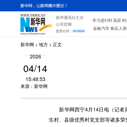
新华通讯社主办
学习进行时
高层
时
公司官网
金融
汽车
食品
人居
股票代码：
603888
新华网
>
地方
> 正文
2026
04/14
15:48:53
来源：新华网
新华网西宁4月14日电（记者孙爱
生村、县级优秀村党支部等诸多荣