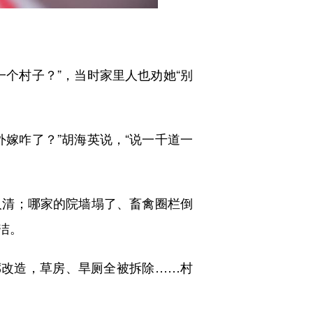
个村子？”，当时家里人也劝她“别
嫁咋了？”胡海英说，“说一千道一
清；哪家的院墙塌了、畜禽圈栏倒
洁。
廊改造，草房、旱厕全被拆除……村