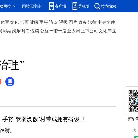
建网站
网站无障碍
客户端
手机版
站内搜索
体育
文化
书画
健康
军事
访谈
视频
图片
政务
法律
中央文件
展
彩票
娱乐
时尚
悦读
公益
一带一路
亚太网
上市公司
文化产业
治理”
一手将“软弱涣散”村带成拥有省级卫
旅游。