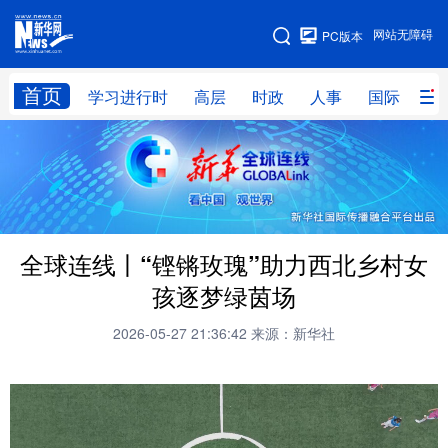
手机版
网站无障碍
PC版本
网站地图
首页
学习进行时
高层
时政
人事
国际
财
学习进行时
高层
时政
人事
国际
财经
网评
港澳
台湾
思客智库
全球连线
教育
全球连线丨“铿锵玫瑰”助力西北乡村女
科技
科创
量子
体育
孩逐梦绿茵场
文化
书画
健康
军事
2026-05-27 21:36:42
来源：新华社
访谈
视频
图片
政务
法律
中央文件
金融
汽车
食品
人居
信息化
数字经济