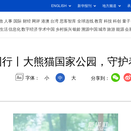
ENGLISH
新华报刊
地方频道
承
政
人事
国际
财经
网评
港澳
台湾
思客智库
全球连线
教育
科技
科创
量子
生活
信息化
数字经济
学术中国
乡村振兴
银龄
溯源中国
城市
旅游
能源
会
国行丨大熊猫国家公园，守护
字体：
小
中
大
分享到：