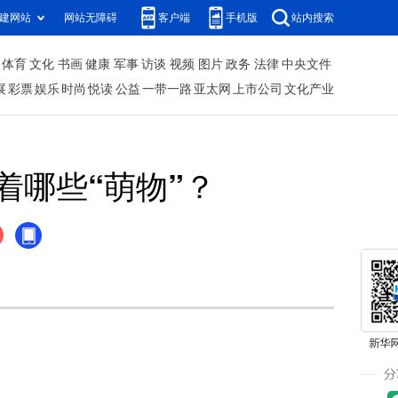
建网站
网站无障碍
客户端
手机版
站内搜索
体育
文化
书画
健康
军事
访谈
视频
图片
政务
法律
中央文件
展
彩票
娱乐
时尚
悦读
公益
一带一路
亚太网
上市公司
文化产业
着哪些“萌物”？