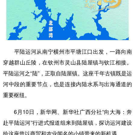
山东
河南
湖北
湖南
广东
广西
海南
重庆
四川
贵州
云南
西藏
陕西
甘肃
青海
宁夏
平陆运河从南宁横州市平塘江口出发，一路向南
新疆
内蒙古
黑龙江
穿越群山丘陵，在钦州市灵山县陆屋镇与钦江相接。
平陆运河之“陆”，正取自陆屋镇。这座千年古镇既是运
多语种频道
河中段的重要节点，也是连接内陆水系与出海通道的
English
Español
Français
عربى
重要枢纽。
Русский язык
日本語
한국어
6月10日，新华网、新华社广西分社“向大海：奔
Deutsch
Português
赴平陆运河”行进式报道组来到陆屋镇，探访运河建设
给这座曾以商贸和农业闻名的小镇带来的新机遇。