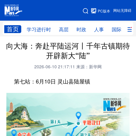
手机版
网站无障碍
PC版本
网站地图
首页
学习进行时
高层
时政
人事
国际
财
向大海：奔赴平陆运河丨千年古镇期待
学习进行时
高层
时政
人事
开辟新大“陆”
国际
财经
网评
港澳
2026-06-10 21:17:11
来源：新华网
台湾
思客智库
全球连线
教育
第七站：6月10日 灵山县陆屋镇
科技
科创
量子
体育
文化
书画
健康
军事
访谈
视频
图片
政务
法律
中央文件
金融
汽车
食品
人居
信息化
数字经济