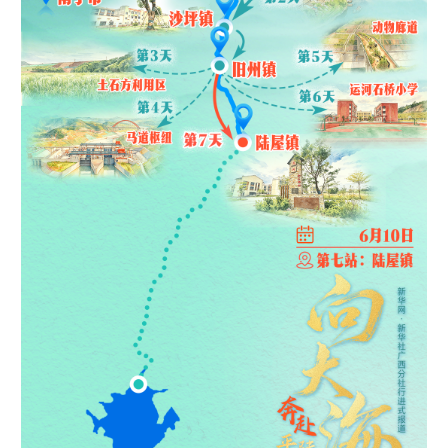
学术中国
乡村振兴
银龄
溯源中国
城市
旅游
能源
会展
彩票
娱乐
时尚
悦读
公益
一带一路
亚太网
上市公司
文化产业
地方频道
北京
天津
河北
山西
辽宁
吉林
上海
江苏
浙江
安徽
福建
江西