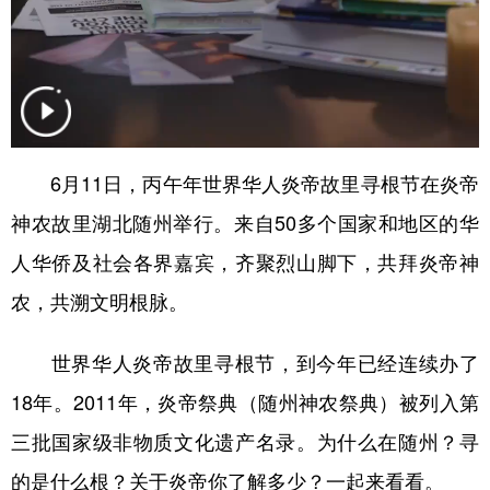
山东
河南
湖北
湖南
广东
广西
海南
重庆
四川
贵州
云南
西藏
陕西
甘肃
青海
宁夏
6月11日，丙午年世界华人炎帝故里寻根节在炎帝
新疆
内蒙古
黑龙江
神农故里湖北随州举行。来自50多个国家和地区的华
人华侨及社会各界嘉宾，齐聚烈山脚下，共拜炎帝神
多语种频道
农，共溯文明根脉。
English
Español
Français
عربى
世界华人炎帝故里寻根节，到今年已经连续办了
Русский язык
日本語
한국어
18年。2011年，炎帝祭典（随州神农祭典）被列入第
Deutsch
Português
三批国家级非物质文化遗产名录。为什么在随州？寻
的是什么根？关于炎帝你了解多少？一起来看看。