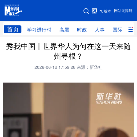
手机版
网站无障碍
PC版本
网站地图
首页
学习进行时
高层
时政
人事
国际
财
秀我中国丨世界华人为何在这一天来随
学习进行时
高层
时政
人事
州寻根？
国际
财经
网评
港澳
2026-06-12 17:59:28
来源：新华社
台湾
思客智库
全球连线
教育
科技
科创
量子
体育
文化
书画
健康
军事
访谈
视频
图片
政务
法律
中央文件
金融
汽车
食品
人居
信息化
数字经济