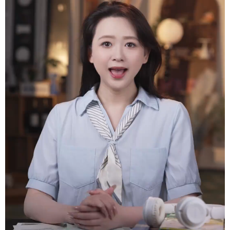
学术中国
乡村振兴
银龄
溯源中国
城市
旅游
能源
会展
彩票
娱乐
时尚
悦读
公益
一带一路
亚太网
上市公司
文化产业
地方频道
北京
天津
河北
山西
辽宁
吉林
上海
江苏
浙江
安徽
福建
江西