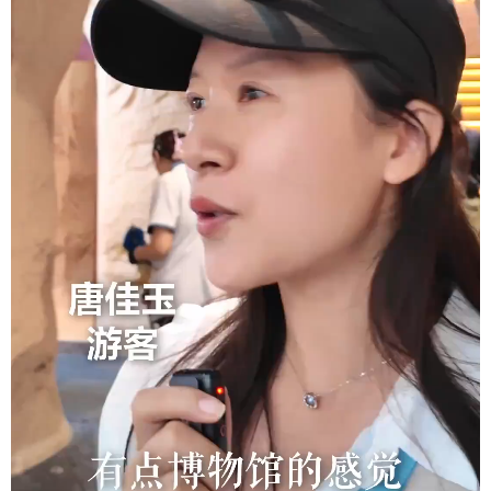
学术中国
乡村振兴
银龄
溯源中国
城市
旅游
能源
会展
彩票
娱乐
时尚
悦读
公益
一带一路
亚太网
上市公司
文化产业
地方频道
北京
天津
河北
山西
辽宁
吉林
上海
江苏
浙江
安徽
福建
江西