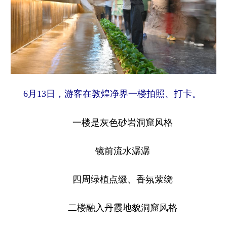
6月13日，游客在敦煌净界一楼拍照、打卡。
一楼是灰色砂岩洞窟风格
镜前流水潺潺
四周绿植点缀、香氛萦绕
二楼融入丹霞地貌洞窟风格