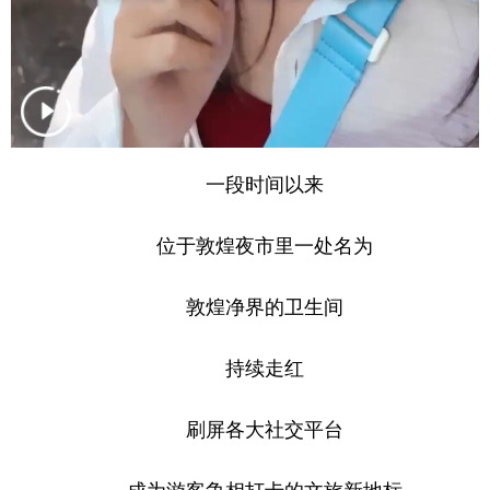
山东
河南
湖北
湖南
广东
广西
海南
重庆
四川
贵州
云南
西藏
陕西
甘肃
青海
宁夏
一段时间以来
新疆
内蒙古
黑龙江
位于敦煌夜市里一处名为
多语种频道
敦煌净界的卫生间
English
Español
Français
عربى
Русский язык
日本語
한국어
持续走红
Deutsch
Português
刷屏各大社交平台
成为游客争相打卡的文旅新地标