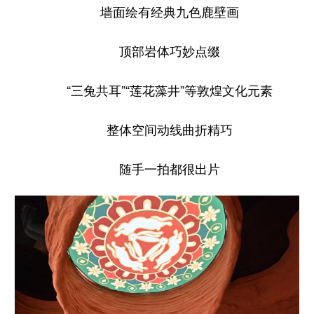
墙面绘有经典九色鹿壁画
顶部岩体巧妙点缀
“三兔共耳”“莲花藻井”等敦煌文化元素
整体空间动线曲折精巧
随手一拍都很出片