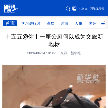
手机版
网站无障碍
PC版本
网站地图
首页
学习进行时
高层
时政
人事
国际
财
十五五@你丨一座公厕何以成为文旅新
学习进行时
高层
时政
人事
地标
国际
财经
网评
港澳
2026-06-14 10:35:00
来源：新华社
台湾
思客智库
全球连线
教育
科技
科创
量子
体育
文化
书画
健康
军事
访谈
视频
图片
政务
法律
中央文件
金融
汽车
食品
人居
信息化
数字经济