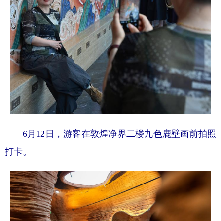
6月12日，游客在敦煌净界二楼九色鹿壁画前拍照
打卡。