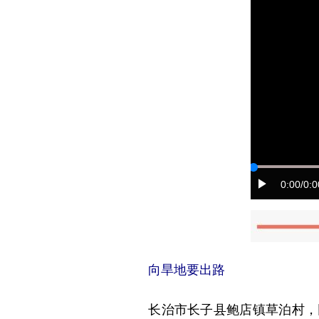
0:00
/0:0
向旱地要出路
长治市长子县鲍店镇草泊村，田