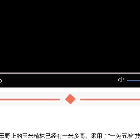
0
野上的玉米植株已经有一米多高。采用了“一免五增”技