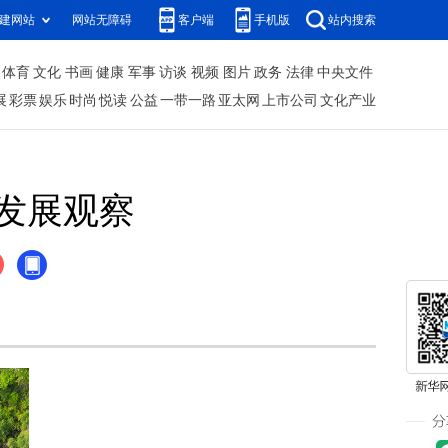
建网站
网站无障碍
客户端
手机版
站内搜索
体育
文化
书画
健康
军事
访谈
视频
图片
政务
法律
中央文件
展
彩票
娱乐
时尚
悦读
公益
一带一路
亚太网
上市公司
文化产业
发展观察