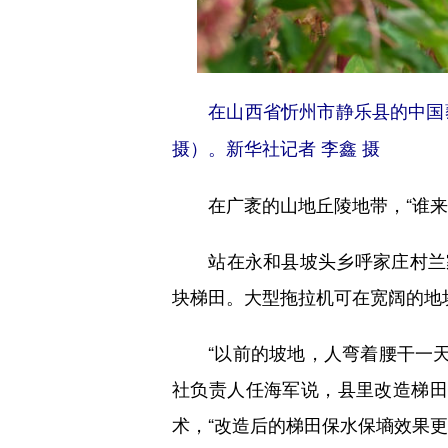
在山西省忻州市静乐县的中国藜麦
摄）。新华社记者 李鑫 摄
在广袤的山地丘陵地带，“谁来种
站在永和县坡头乡呼家庄村兰家
块梯田。大型拖拉机可在宽阔的地
“以前的坡地，人弯着腰干一天也
社负责人任海军说，县里改造梯田
术，“改造后的梯田保水保墒效果更