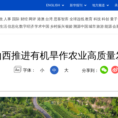
ENGLISH
新华报刊
地方频道
承
政
人事
国际
财经
网评
港澳
台湾
思客智库
全球连线
教育
科技
科创
量子
生活
信息化
数字经济
学术中国
乡村振兴
银龄
溯源中国
城市
旅游
能源
会
山西推进有机旱作农业高质量
字体：
小
中
大
分享到：