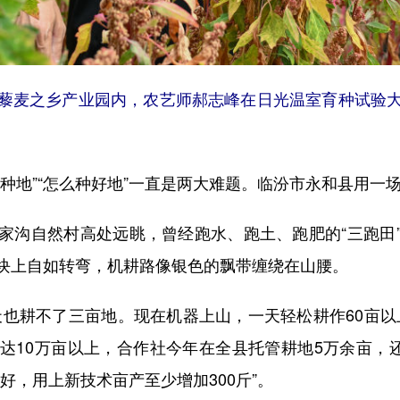
之乡产业园内，农艺师郝志峰在日光温室育种试验大棚内
地”“怎么种好地”一直是两大难题。临汾市永和县用一
沟自然村高处远眺，曾经跑水、跑土、跑肥的“三跑田”
块上自如转弯，机耕路像银色的飘带缠绕在山腰。
耕不了三亩地。现在机器上山，一天轻松耕作60亩以
达10万亩以上，合作社今年在全县托管耕地5万余亩，还
好，用上新技术亩产至少增加300斤”。