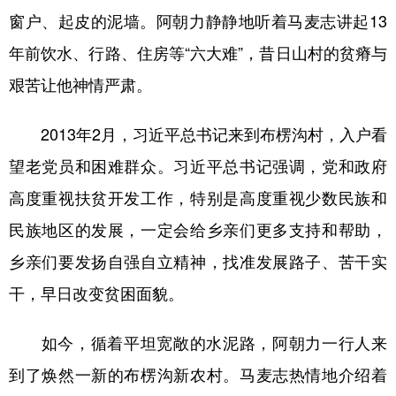
窗户、起皮的泥墙。阿朝力静静地听着马麦志讲起13
学术中国
乡村振兴
银龄
溯源中国
年前饮水、行路、住房等“六大难”，昔日山村的贫瘠与
城市
旅游
能源
会展
艰苦让他神情严肃。
彩票
娱乐
时尚
悦读
2013年2月，习近平总书记来到布楞沟村，入户看
公益
一带一路
亚太网
上市公司
望老党员和困难群众。习近平总书记强调，党和政府
文化产业
高度重视扶贫开发工作，特别是高度重视少数民族和
民族地区的发展，一定会给乡亲们更多支持和帮助，
地方频道
乡亲们要发扬自强自立精神，找准发展路子、苦干实
北京
天津
河北
山西
干，早日改变贫困面貌。
辽宁
吉林
上海
江苏
如今，循着平坦宽敞的水泥路，阿朝力一行人来
浙江
安徽
福建
江西
到了焕然一新的布楞沟新农村。马麦志热情地介绍着