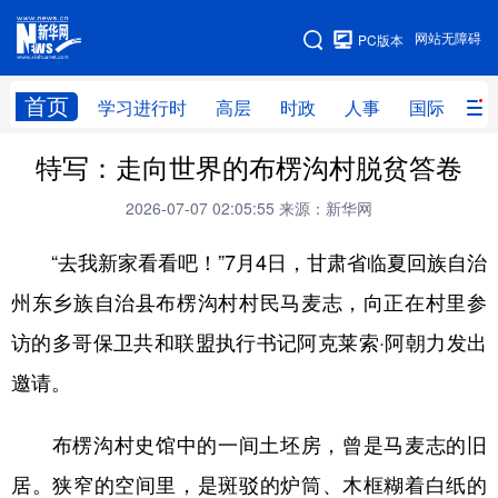
手机版
网站无障碍
PC版本
网站地图
首页
学习进行时
高层
时政
人事
国际
财
特写：走向世界的布楞沟村脱贫答卷
学习进行时
高层
时政
人事
2026-07-07 02:05:55
来源：新华网
国际
财经
网评
港澳
“去我新家看看吧！”7月4日，甘肃省临夏回族自治
台湾
思客智库
全球连线
教育
州东乡族自治县布楞沟村村民马麦志，向正在村里参
科技
科创
量子
体育
访的多哥保卫共和联盟执行书记阿克莱索·阿朝力发出
文化
书画
健康
军事
邀请。
访谈
视频
图片
政务
布楞沟村史馆中的一间土坯房，曾是马麦志的旧
法律
中央文件
金融
汽车
居。狭窄的空间里，是斑驳的炉筒、木框糊着白纸的
食品
人居
信息化
数字经济