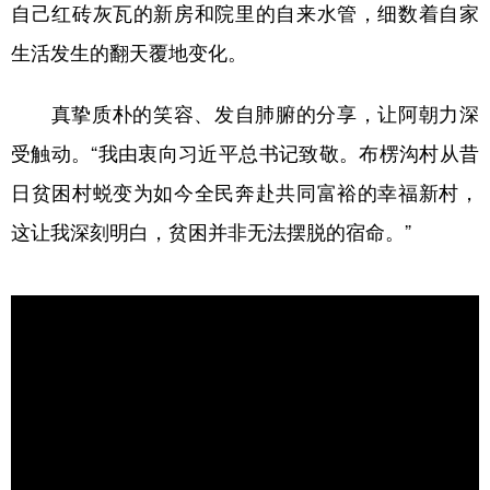
山东
河南
湖北
湖南
自己红砖灰瓦的新房和院里的自来水管，细数着自家
生活发生的翻天覆地变化。
广东
广西
海南
重庆
四川
贵州
云南
西藏
真挚质朴的笑容、发自肺腑的分享，让阿朝力深
陕西
甘肃
青海
宁夏
受触动。“我由衷向习近平总书记致敬。布楞沟村从昔
新疆
内蒙古
黑龙江
日贫困村蜕变为如今全民奔赴共同富裕的幸福新村，
这让我深刻明白，贫困并非无法摆脱的宿命。”
多语种频道
English
Español
Français
عربى
Русский язык
日本語
한국어
Deutsch
Português