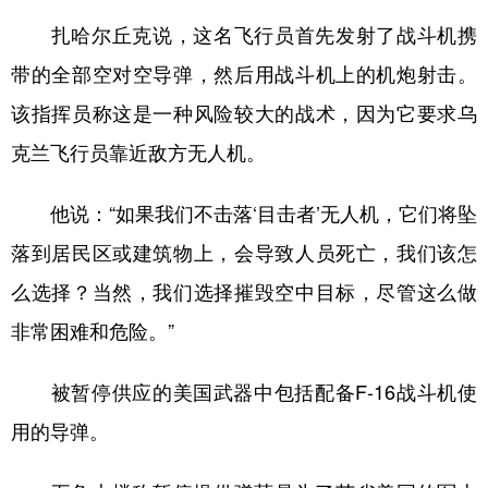
山东
河南
湖北
湖南
扎哈尔丘克说，这名飞行员首先发射了战斗机携
广东
广西
海南
重庆
带的全部空对空导弹，然后用战斗机上的机炮射击。
四川
贵州
云南
西藏
该指挥员称这是一种风险较大的战术，因为它要求乌
陕西
甘肃
青海
宁夏
克兰飞行员靠近敌方无人机。
新疆
内蒙古
黑龙江
他说：“如果我们不击落‘目击者’无人机，它们将坠
落到居民区或建筑物上，会导致人员死亡，我们该怎
多语种频道
么选择？当然，我们选择摧毁空中目标，尽管这么做
English
Español
Français
عربى
非常困难和危险。”
Русский язык
日本語
한국어
被暂停供应的美国武器中包括配备F-16战斗机使
Deutsch
Português
用的导弹。