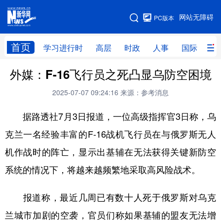
手机版
网站无障碍
PC版本
网站地图
首页
学习进行时
高层
时政
人事
国际
财
外媒：F-16飞行员之死凸显乌防空困境
学习进行时
高层
时政
人事
2025-07-07 09:24:16
来源：参考消息
国际
财经
网评
港澳
据路透社7月3日报道，一位高级指挥官3日称，乌
台湾
思客智库
全球连线
教育
克兰一名经验丰富的F-16战机飞行员在与俄罗斯无人
科技
科创
量子
体育
机作战时的阵亡，显示出基辅在无法获得关键新防空
文化
书画
健康
军事
系统的情况下，将越来越频繁地采取高风险战术。
访谈
视频
图片
政务
报道称，最近几周已有数十人死于俄罗斯对乌克
法律
中央文件
金融
汽车
兰城市加剧的空袭，官员们称如果基辅的盟友无法增
食品
人居
信息化
数字经济