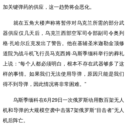
加关键弹药的供应，这一趋势将会恶化。
学术中国
乡村振兴
银龄
溯源中国
就在五角大楼声称将暂停对乌克兰所需的部分武
城市
旅游
能源
会展
器供应仅几天后，乌克兰西部空军司令部副司令奥列
彩票
娱乐
时尚
悦读
格·扎哈尔丘克发出了警告。他在基辅圣米迦勒金顶修
公益
一带一路
亚太网
上市公司
道院为战斗机飞行员马克西姆·乌斯季缅科举行的葬礼
文化产业
上说：“每个人都必须明白，根本不存在武器够多了这
样的事情。如果我们无法使用导弹，原因只能是我们
地方频道
得不到导弹，因此情况将非常困难。”
北京
天津
河北
山西
乌斯季缅科在6月29日一次俄罗斯动用数百架无人
辽宁
吉林
上海
江苏
机和导弹的大规模空袭中击落7架俄罗斯“目击者”无人
浙江
安徽
福建
江西
机后阵亡。