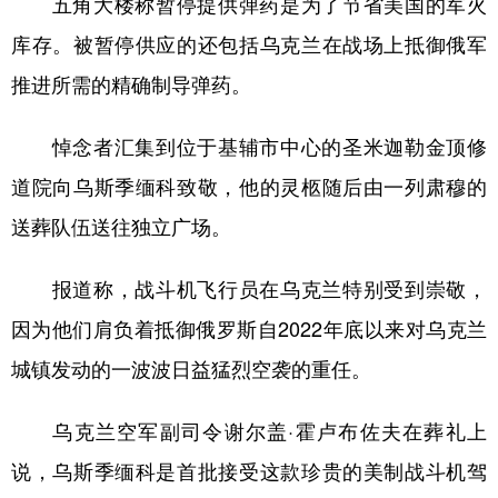
五角大楼称暂停提供弹药是为了节省美国的军火
库存。被暂停供应的还包括乌克兰在战场上抵御俄军
推进所需的精确制导弹药。
悼念者汇集到位于基辅市中心的圣米迦勒金顶修
道院向乌斯季缅科致敬，他的灵柩随后由一列肃穆的
送葬队伍送往独立广场。
报道称，战斗机飞行员在乌克兰特别受到崇敬，
因为他们肩负着抵御俄罗斯自2022年底以来对乌克兰
城镇发动的一波波日益猛烈空袭的重任。
乌克兰空军副司令谢尔盖·霍卢布佐夫在葬礼上
说，乌斯季缅科是首批接受这款珍贵的美制战斗机驾