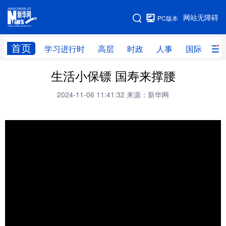
手机版
网站无障碍
PC版本
网站地图
首页
学习进行时
高层
时政
人事
国际
财
生活小保镖 国寿来撑腰
学习进行时
高层
时政
人事
2024-11-06 11:41:32
来源：新华网
国际
财经
网评
港澳
台湾
思客智库
全球连线
教育
科技
科创
量子
体育
文化
书画
健康
军事
访谈
视频
图片
政务
法律
中央文件
金融
汽车
食品
人居
信息化
数字经济