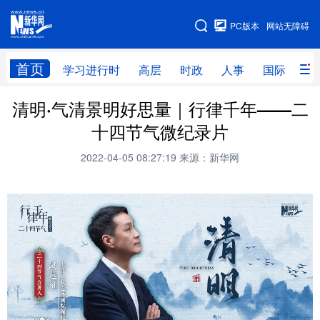
手机版
PC版本
网站无障碍
网站地图
首页
学习进行时
高层
时政
人事
国际
财
清明·气清景明好思量｜行律千年——二
学习进行时
高层
时政
人事
十四节气微纪录片
国际
财经
网评
港澳
2022-04-05 08:27:19
来源：新华网
台湾
思客智库
全球连线
教育
科技
科创
量子
体育
文化
书画
健康
军事
访谈
视频
图片
政务
法律
中央文件
金融
汽车
食品
人居
信息化
数字经济