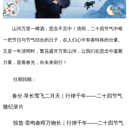
学术中国
乡村振兴
银龄
溯源中国
城市
旅游
能源
会展
山河万里一樽酒，思念不言中！清明，二十四节气中唯
彩票
娱乐
时尚
悦读
一把节日与节气结合的日子，在人们心中有着特殊的分量。
公益
一带一路
亚太网
上市公司
又是一年清明时，繁花盛开万里山河，让我们在思念中凝聚
文化产业
力量，迎着春光，向未来前行！
往期回顾：
地方频道
春分·草长莺飞二月天｜行律千年——二十四节气
北京
天津
河北
山西
微纪录片
辽宁
吉林
上海
江苏
浙江
安徽
福建
江西
惊蛰·雷鸣春晖万物长
｜
行律千年——二十四节气