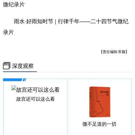
山东
河南
湖北
湖南
微纪录片
广东
广西
海南
重庆
雨水·好雨知时节 | 行律千年——二十四节气微纪
四川
贵州
云南
西藏
录片
陕西
甘肃
青海
宁夏
【责任编辑:常颖】
新疆
内蒙古
黑龙江
深度观察
多语种频道
English
Español
Français
عربى
故宫还可以这么看
Русский язык
日本語
한국어
Deutsch
Português
微不足道的一切