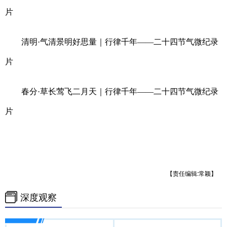
山东
河南
湖北
湖南
片
广东
广西
海南
重庆
清明
·气清景明好思量｜行律千年——二十四节气微纪录
四川
贵州
云南
西藏
片
陕西
甘肃
青海
宁夏
新疆
内蒙古
黑龙江
春分
·草长莺飞二月天｜行律千年——二十四节气微纪录
片
多语种频道
English
Español
Français
عربى
Русский язык
日本語
한국어
【责任编辑:常颖】
Deutsch
Português
深度观察