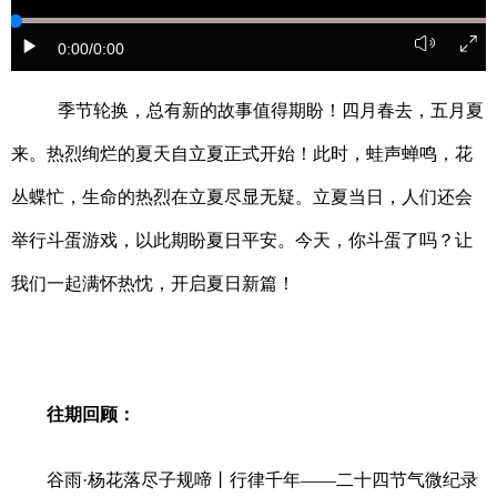
学术中国
乡村振兴
银龄
溯源中国
0:00
/0:00
城市
旅游
能源
会展
季节轮换
，
总有新的故事值得期盼
！
四月春去，五月夏
彩票
娱乐
时尚
悦读
来
。
热烈绚烂的夏天自立夏正式开始！
此时
，蛙声蝉鸣，花
公益
一带一路
亚太网
上市公司
丛蝶忙，生命的热烈在立夏尽显无疑。立夏当日，人们还会
文化产业
举行斗蛋游戏，以此期盼夏日平安。今天，你斗蛋了吗？
让
我们一起
满怀热忱，开启夏日新篇！
地方频道
北京
天津
河北
山西
辽宁
吉林
上海
江苏
往期回顾：
浙江
安徽
福建
江西
谷雨
·杨花落尽子规啼丨行律千年——二十四节气微纪录