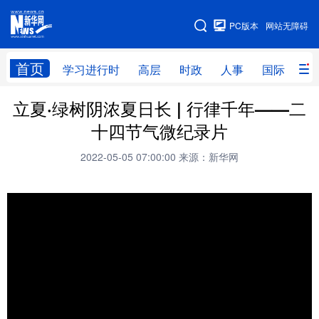
手机版
PC版本
网站无障碍
网站地图
首页
学习进行时
高层
时政
人事
国际
财
立夏·绿树阴浓夏日长 | 行律千年——二
学习进行时
高层
时政
人事
十四节气微纪录片
国际
财经
网评
港澳
2022-05-05 07:00:00
来源：新华网
台湾
思客智库
全球连线
教育
科技
科创
量子
体育
文化
书画
健康
军事
访谈
视频
图片
政务
法律
中央文件
金融
汽车
食品
人居
信息化
数字经济