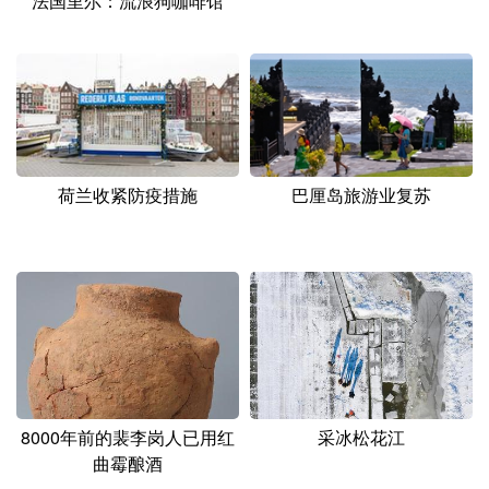
法国里尔：流浪狗咖啡馆
荷兰收紧防疫措施
巴厘岛旅游业复苏
8000年前的裴李岗人已用红
采冰松花江
曲霉酿酒