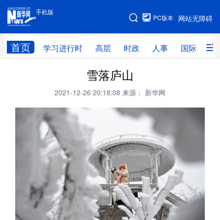
手机版
手机版
PC版本
网站无障碍
网站地图
首页
学习进行时
高层
时政
人事
国际
财
雪落庐山
学习进行时
高层
时政
人事
2021-12-26 20:18:08
来源： 新华网
国际
财经
网评
港澳
台湾
思客智库
全球连线
教育
科技
科创
量子
体育
文化
书画
健康
军事
访谈
视频
图片
政务
法律
中央文件
金融
汽车
食品
人居
信息化
数字经济