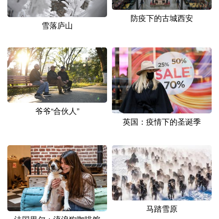
山东
河南
湖北
湖南
防疫下的古城西安
广东
广西
海南
重庆
雪落庐山
四川
贵州
云南
西藏
陕西
甘肃
青海
宁夏
新疆
内蒙古
黑龙江
爷爷“合伙人”
英国：疫情下的圣诞季
多语种频道
English
Español
Français
عربى
Русский язык
日本語
한국어
Deutsch
Português
马踏雪原