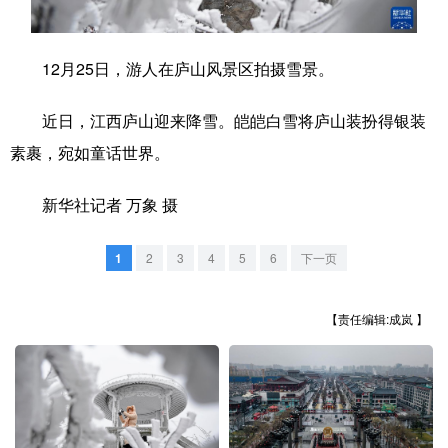
学术中国
乡村振兴
银龄
溯源中国
12月25日，游人在庐山风景区拍摄雪景。
城市
旅游
能源
会展
近日，江西庐山迎来降雪。皑皑白雪将庐山装扮得银装
彩票
娱乐
时尚
悦读
素裹，宛如童话世界。
公益
一带一路
亚太网
上市公司
新华社记者 万象 摄
文化产业
1
2
3
4
5
6
下一页
地方频道
【责任编辑:成岚 】
北京
天津
河北
山西
辽宁
吉林
上海
江苏
浙江
安徽
福建
江西