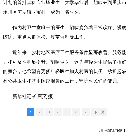
计划的首批全科专业毕业生。大学毕业后，胡啸来到重庆市
山东
河南
湖北
湖南
永川区何埂镇玉宝村，成为一名村医。
广东
广西
海南
重庆
作为村卫生室唯一的医生，胡啸肩负着日常诊疗、慢病
四川
贵州
云南
西藏
随访、重点人群体检、疫苗催种等工作。
陕西
甘肃
青海
宁夏
近年来，乡村地区医疗卫生服务条件显著改善、服务能
新疆
内蒙古
黑龙江
力和可及性明显提升。胡啸认为，这为年轻医生提供了很好
的舞台，他希望有更多年轻医生加入村医的队伍，承担起农
多语种频道
村公共卫生和基本医疗服务的工作，守护村民们的健康。
English
Español
Français
عربى
新华社记者 唐奕 摄
Русский язык
日本語
한국어
1
2
3
4
5
6
7
下一页
Deutsch
Português
【责任编辑:施歌 】