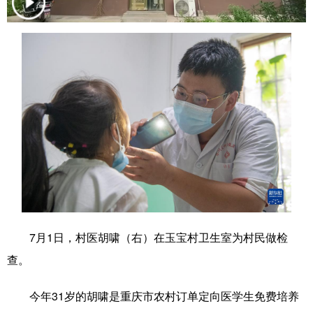
学术中国
乡村振兴
银龄
溯源中国
城市
旅游
能源
会展
彩票
娱乐
时尚
悦读
公益
一带一路
亚太网
上市公司
文化产业
地方频道
北京
天津
河北
山西
7月1日，村医胡啸（右）在玉宝村卫生室为村民做检
查。
辽宁
吉林
上海
江苏
浙江
安徽
福建
江西
今年31岁的胡啸是重庆市农村订单定向医学生免费培养