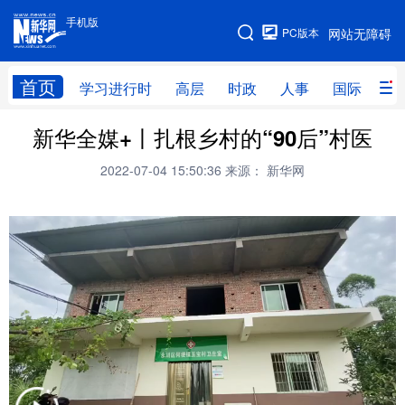
手机版
手机版
PC版本
网站无障碍
网站地图
首页
学习进行时
高层
时政
人事
国际
财
新华全媒+丨扎根乡村的“90后”村医
学习进行时
高层
时政
人事
2022-07-04 15:50:36
来源： 新华网
国际
财经
网评
港澳
台湾
思客智库
全球连线
教育
科技
科创
量子
体育
文化
书画
健康
军事
访谈
视频
图片
政务
法律
中央文件
金融
汽车
食品
人居
信息化
数字经济