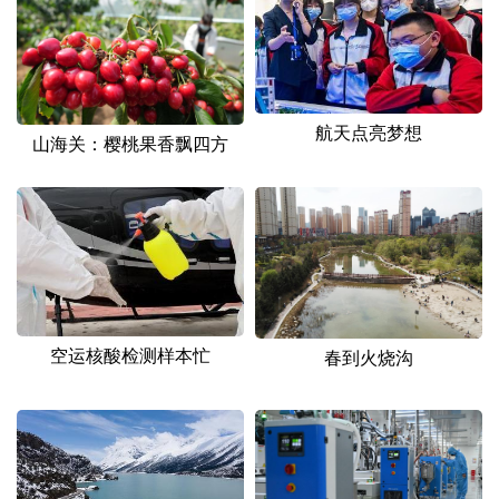
航天点亮梦想
山海关：樱桃果香飘四方
空运核酸检测样本忙
春到火烧沟