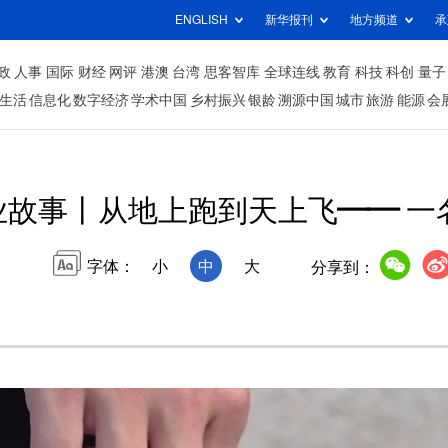
ENGLISH
新华报刊
地方频道
承
政
人事
国际
财经
网评
港澳
台湾
思客智库
全球连线
教育
科技
科创
量子
生活
信息化
数字经济
学术中国
乡村振兴
银龄
溯源中国
城市
旅游
能源
会
业故事丨从地上跑到天上飞—— 一
字体：
小
中
大
分享到：