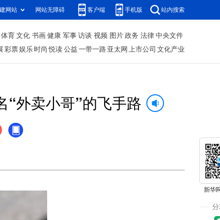
建网站
网站无障碍
客户端
手机版
站内搜索
体育
文化
书画
健康
军事
访谈
视频
图片
政务
法律
中央文件
展
彩票
娱乐
时尚
悦读
公益
一带一路
亚太网
上市公司
文化产业
名“外卖小哥”的飞手路