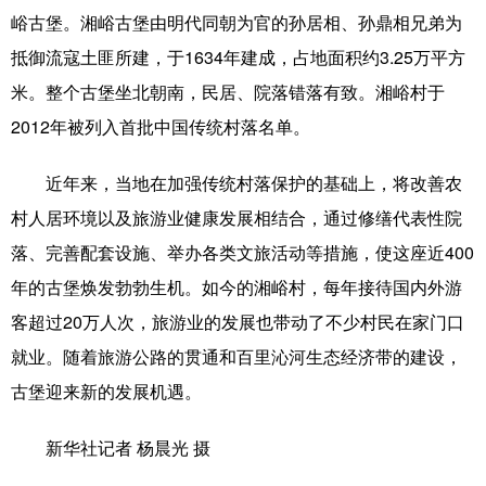
山东
河南
湖北
湖南
峪古堡。湘峪古堡由明代同朝为官的孙居相、孙鼎相兄弟为
广东
广西
海南
重庆
抵御流寇土匪所建，于1634年建成，占地面积约3.25万平方
米。整个古堡坐北朝南，民居、院落错落有致。湘峪村于
四川
贵州
云南
西藏
2012年被列入首批中国传统村落名单。
陕西
甘肃
青海
宁夏
近年来，当地在加强传统村落保护的基础上，将改善农
新疆
内蒙古
黑龙江
村人居环境以及旅游业健康发展相结合，通过修缮代表性院
落、完善配套设施、举办各类文旅活动等措施，使这座近400
多语种频道
年的古堡焕发勃勃生机。如今的湘峪村，每年接待国内外游
English
Español
Français
عربى
客超过20万人次，旅游业的发展也带动了不少村民在家门口
就业。随着旅游公路的贯通和百里沁河生态经济带的建设，
Русский язык
日本語
한국어
古堡迎来新的发展机遇。
Deutsch
Português
新华社记者 杨晨光 摄