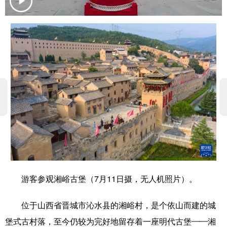
学术中国
乡村振兴
银龄
溯源中国
城市
旅游
能源
会展
彩票
娱乐
时尚
悦读
公益
一带一路
亚太网
上市公司
文化产业
地方频道
北京
天津
河北
山西
游客参观湘峪古堡（7月11日摄，无人机照片）。
辽宁
吉林
上海
江苏
位于山西省晋城市沁水县的湘峪村，是个依山而建的城
浙江
安徽
福建
江西
堡式古村落，至今仍较为完好地留存着一座明代古堡——湘