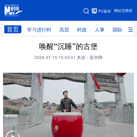
手机版
网站无障碍
PC版本
网站地图
首页
学习进行时
高层
时政
人事
国际
财
唤醒“沉睡”的古堡
学习进行时
高层
时政
人事
2024-07-15 15:43:41
来源：新华网
国际
财经
网评
港澳
台湾
思客智库
全球连线
教育
科技
科创
量子
体育
文化
书画
健康
军事
访谈
视频
图片
政务
法律
中央文件
金融
汽车
食品
人居
信息化
数字经济