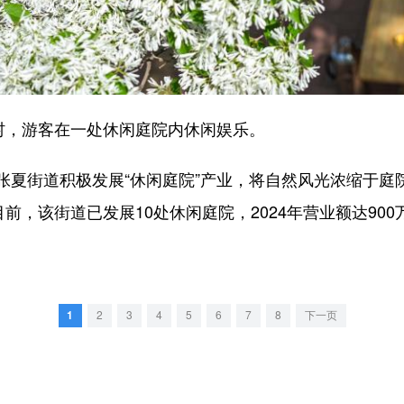
，游客在一处休闲庭院内休闲娱乐。
街道积极发展“休闲庭院”产业，将自然风光浓缩于庭
前，该街道已发展10处休闲庭院，2024年营业额达900
1
2
3
4
5
6
7
8
下一页