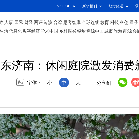
ENGLISH
新华报刊
地方频道
承
政
人事
国际
财经
网评
港澳
台湾
思客智库
全球连线
教育
科技
科创
量子
生活
信息化
数字经济
学术中国
乡村振兴
银龄
溯源中国
城市
旅游
能源
会
山东济南：休闲庭院激发消费
字体：
小
中
大
分享到：