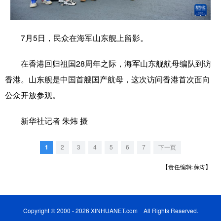
学术中国
乡村振兴
银龄
溯源中国
7月5日，民众在海军山东舰上留影。
城市
旅游
能源
会展
彩票
娱乐
时尚
悦读
在香港回归祖国28周年之际，海军山东舰航母编队到访
香港。山东舰是中国首艘国产航母，这次访问香港首次面向
公益
一带一路
亚太网
上市公司
公众开放参观。
文化产业
新华社记者 朱炜 摄
地方频道
1
2
3
4
5
6
7
下一页
北京
天津
河北
山西
【责任编辑:薛涛】
辽宁
吉林
上海
江苏
浙江
安徽
福建
江西
Copyright © 2000 - 2026 XINHUANET.com All Rights Reserved.