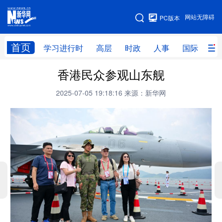
手机版
网站无障碍
PC版本
网站地图
首页
学习进行时
高层
时政
人事
国际
财
香港民众参观山东舰
学习进行时
高层
时政
人事
2025-07-05 19:18:16
来源：新华网
国际
财经
网评
港澳
台湾
思客智库
全球连线
教育
科技
科创
量子
体育
文化
书画
健康
军事
访谈
视频
图片
政务
法律
中央文件
金融
汽车
食品
人居
信息化
数字经济