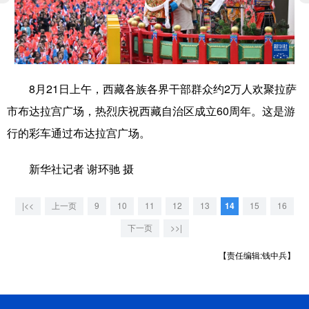
学术中国
乡村振兴
银龄
溯源中国
城市
旅游
能源
会展
彩票
娱乐
时尚
悦读
8月21日上午，西藏各族各界干部群众约2万人欢聚拉萨
市布达拉宫广场，热烈庆祝西藏自治区成立60周年。这是游
公益
一带一路
亚太网
上市公司
行的彩车通过布达拉宫广场。
文化产业
新华社记者 谢环驰 摄
地方频道
|<<
上一页
9
10
11
12
13
14
15
16
北京
天津
河北
山西
下一页
>>|
辽宁
吉林
上海
江苏
【责任编辑:钱中兵】
浙江
安徽
福建
江西