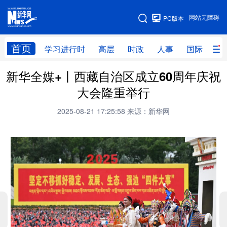
手机版
网站无障碍
PC版本
网站地图
首页
学习进行时
高层
时政
人事
国际
财
新华全媒+丨西藏自治区成立60周年庆祝
学习进行时
高层
时政
人事
大会隆重举行
国际
财经
网评
港澳
2025-08-21 17:25:58
来源：新华网
台湾
思客智库
全球连线
教育
科技
科创
量子
体育
文化
书画
健康
军事
访谈
视频
图片
政务
法律
中央文件
金融
汽车
食品
人居
信息化
数字经济