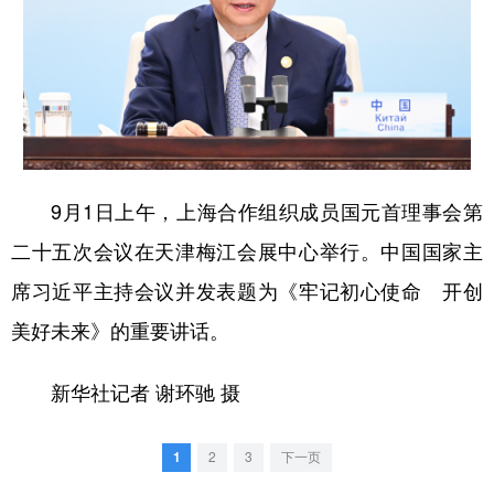
学术中国
乡村振兴
银龄
溯源中国
城市
旅游
能源
会展
彩票
娱乐
时尚
悦读
公益
一带一路
亚太网
上市公司
9月1日上午，上海合作组织成员国元首理事会第
文化产业
二十五次会议在天津梅江会展中心举行。中国国家主
席习近平主持会议并发表题为《牢记初心使命 开创
地方频道
美好未来》的重要讲话。
北京
天津
河北
山西
新华社记者 谢环驰 摄
辽宁
吉林
上海
江苏
浙江
安徽
福建
江西
1
2
3
下一页