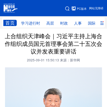
手机版
网站无障碍
PC版本
网站地图
首页
学习进行时
高层
时政
人事
国际
财
上合组织天津峰会｜习近平主持上海合
学习进行时
高层
时政
人事
作组织成员国元首理事会第二十五次会
国际
财经
网评
港澳
议并发表重要讲话
台湾
思客智库
全球连线
教育
2025-09-01 15:50:13
来源：新华网
科技
科创
量子
体育
文化
书画
健康
军事
访谈
视频
图片
政务
法律
中央文件
金融
汽车
食品
人居
信息化
数字经济