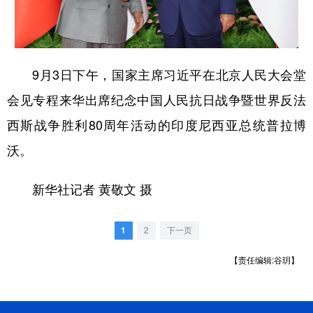
学术中国
乡村振兴
银龄
溯源中国
城市
旅游
能源
会展
9月3日下午，国家主席习近平在北京人民大会堂
彩票
娱乐
时尚
悦读
会见专程来华出席纪念中国人民抗日战争暨世界反法
公益
一带一路
亚太网
上市公司
西斯战争胜利80周年活动的印度尼西亚总统普拉博
文化产业
沃。
新华社记者 黄敬文 摄
地方频道
北京
天津
河北
山西
1
2
下一页
辽宁
吉林
上海
江苏
【责任编辑:谷玥】
浙江
安徽
福建
江西