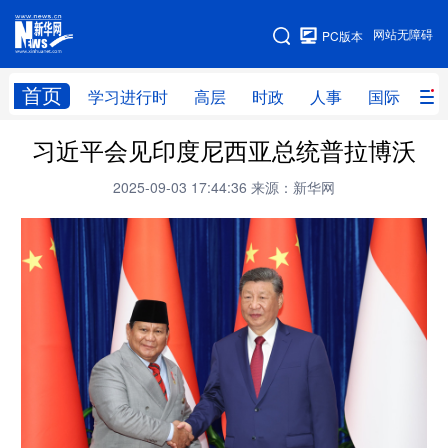
手机版
网站无障碍
PC版本
网站地图
首页
学习进行时
高层
时政
人事
国际
财
习近平会见印度尼西亚总统普拉博沃
学习进行时
高层
时政
人事
2025-09-03 17:44:36
来源：新华网
国际
财经
网评
港澳
台湾
思客智库
全球连线
教育
科技
科创
量子
体育
文化
书画
健康
军事
访谈
视频
图片
政务
法律
中央文件
金融
汽车
食品
人居
信息化
数字经济