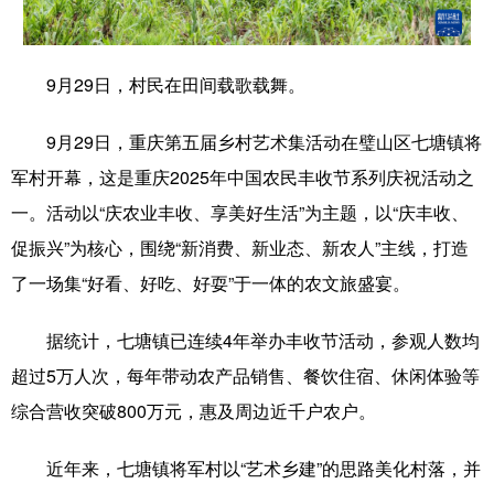
学术中国
乡村振兴
银龄
溯源中国
9月29日，村民在田间载歌载舞。
城市
旅游
能源
会展
彩票
娱乐
时尚
悦读
9月29日，重庆第五届乡村艺术集活动在璧山区七塘镇将
军村开幕，这是重庆2025年中国农民丰收节系列庆祝活动之
公益
一带一路
亚太网
上市公司
一。活动以“庆农业丰收、享美好生活”为主题，以“庆丰收、
文化产业
促振兴”为核心，围绕“新消费、新业态、新农人”主线，打造
了一场集“好看、好吃、好耍”于一体的农文旅盛宴。
地方频道
据统计，七塘镇已连续4年举办丰收节活动，参观人数均
北京
天津
河北
山西
超过5万人次，每年带动农产品销售、餐饮住宿、休闲体验等
辽宁
吉林
上海
江苏
综合营收突破800万元，惠及周边近千户农户。
浙江
安徽
福建
江西
近年来，七塘镇将军村以“艺术乡建”的思路美化村落，并