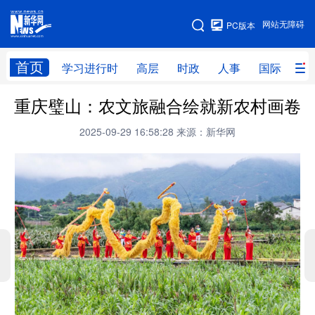
手机版
网站无障碍
PC版本
网站地图
首页
学习进行时
高层
时政
人事
国际
财
重庆璧山：农文旅融合绘就新农村画卷
学习进行时
高层
时政
人事
2025-09-29 16:58:28
来源：新华网
国际
财经
网评
港澳
台湾
思客智库
全球连线
教育
科技
科创
量子
体育
文化
书画
健康
军事
访谈
视频
图片
政务
法律
中央文件
金融
汽车
食品
人居
信息化
数字经济