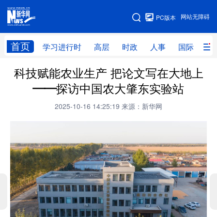
手机版
网站无障碍
PC版本
网站地图
首页
学习进行时
高层
时政
人事
国际
财
科技赋能农业生产 把论文写在大地上
学习进行时
高层
时政
人事
——探访中国农大肇东实验站
国际
财经
网评
港澳
2025-10-16 14:25:19
来源：新华网
台湾
思客智库
全球连线
教育
科技
科创
量子
体育
文化
书画
健康
军事
访谈
视频
图片
政务
法律
中央文件
金融
汽车
食品
人居
信息化
数字经济