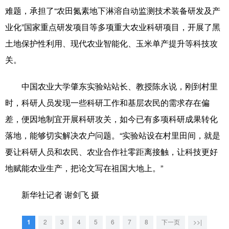
山东
河南
湖北
湖南
难题，承担了“农田氮素地下淋溶自动监测技术装备研发及产
广东
广西
海南
重庆
业化”国家重点研发项目等多项重大农业科研项目，开展了黑
土地保护性利用、现代农业智能化、玉米单产提升等科技攻
四川
贵州
云南
西藏
关。
陕西
甘肃
青海
宁夏
中国农业大学肇东实验站站长、教授陈永说，刚到村里
新疆
内蒙古
黑龙江
时，科研人员发现一些科研工作和基层农民的需求存在偏
差，便因地制宜开展科研攻关，如今已有多项科研成果转化
多语种频道
落地，能够切实解决农户问题。“实验站设在村里田间，就是
English
Español
Français
عربى
要让科研人员和农民、农业合作社零距离接触，让科技更好
地赋能农业生产，把论文写在祖国大地上。”
Русский язык
日本語
한국어
Deutsch
Português
新华社记者 谢剑飞 摄
1
2
3
4
5
6
7
8
下一页
>>|