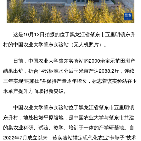
学术中国
乡村振兴
银龄
溯源中国
城市
旅游
能源
会展
这是10月13日拍摄的位于黑龙江省肇东市五里明镇东升
彩票
娱乐
时尚
悦读
村的中国农业大学肇东实验站（无人机照片）。
公益
一带一路
亚太网
上市公司
日前，中国农业大学肇东实验站的2000余亩示范田测产
文化产业
结果出炉，折合14%标准水分后玉米亩产达2088.2斤，连续
三年实现“吨粮田”并保持产量逐年增长，标志着该实验站在玉
地方频道
米单产提升方面取得新突破。
北京
天津
河北
山西
中国农业大学肇东实验站位于黑龙江省肇东市五里明镇
辽宁
吉林
上海
江苏
东升村，地处松嫩平原腹地，是中国农业大学与肇东市共建
的集农业科研、试验、教学、培训于一体的产学研基地。自
浙江
安徽
福建
江西
2022年7月成立以来，该实验站锚定现代化农业“卡脖子”技术