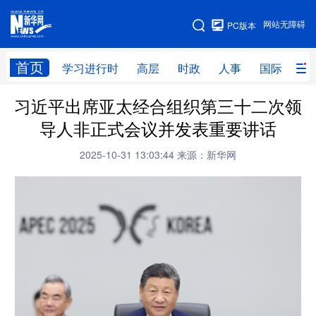
手机版
网站无障碍
PC版本
网站地图
首页
学习进行时
高层
时政
人事
国际
财
习近平出席亚太经合组织第三十二次领
学习进行时
高层
时政
人事
导人非正式会议并发表重要讲话
国际
财经
网评
港澳
2025-10-31 13:03:44
来源：新华网
台湾
思客智库
全球连线
教育
科技
科创
量子
体育
文化
书画
健康
军事
访谈
视频
图片
政务
法律
中央文件
金融
汽车
食品
人居
信息化
数字经济