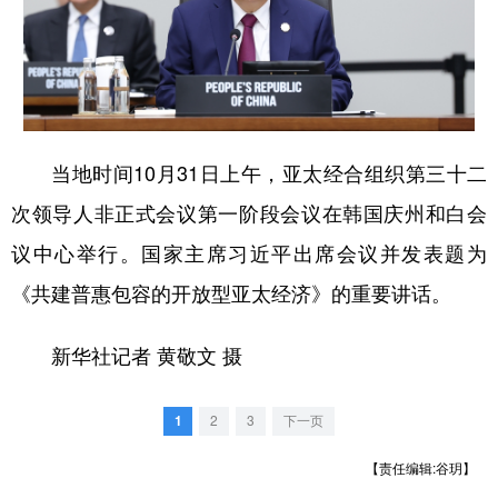
学术中国
乡村振兴
银龄
溯源中国
城市
旅游
能源
会展
彩票
娱乐
时尚
悦读
当地时间10月31日上午，亚太经合组织第三十二
公益
一带一路
亚太网
上市公司
次领导人非正式会议第一阶段会议在韩国庆州和白会
文化产业
议中心举行。国家主席习近平出席会议并发表题为
《共建普惠包容的开放型亚太经济》的重要讲话。
地方频道
新华社记者 黄敬文 摄
北京
天津
河北
山西
辽宁
吉林
上海
江苏
1
2
3
下一页
浙江
安徽
福建
江西
【责任编辑:谷玥】