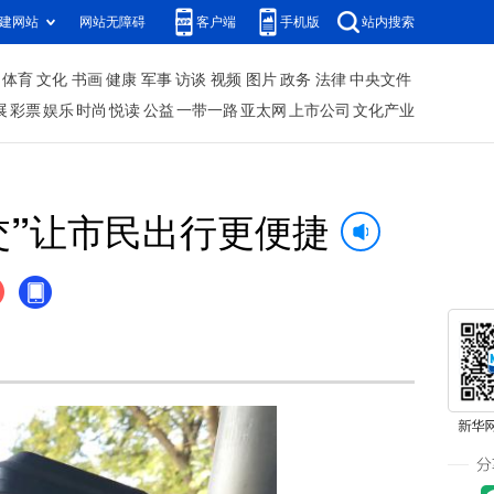
建网站
网站无障碍
客户端
手机版
站内搜索
体育
文化
书画
健康
军事
访谈
视频
图片
政务
法律
中央文件
展
彩票
娱乐
时尚
悦读
公益
一带一路
亚太网
上市公司
文化产业
交”让市民出行更便捷