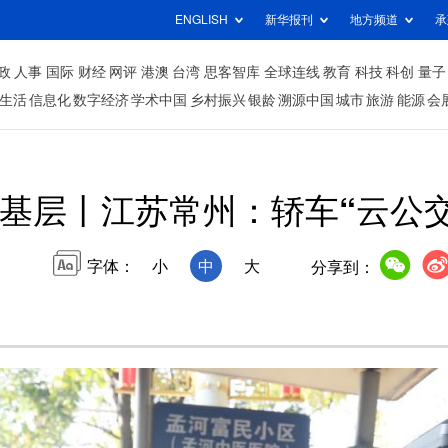
ENGLISH
新华报刊
地方频道
承
政
人事
国际
财经
网评
港澳
台湾
思客智库
全球连线
教育
科技
科创
量子
生活
信息化
数字经济
学术中国
乡村振兴
银龄
溯源中国
城市
旅游
能源
会
基层丨江苏常州：轿车“云公
字体：
小
中
大
分享到：