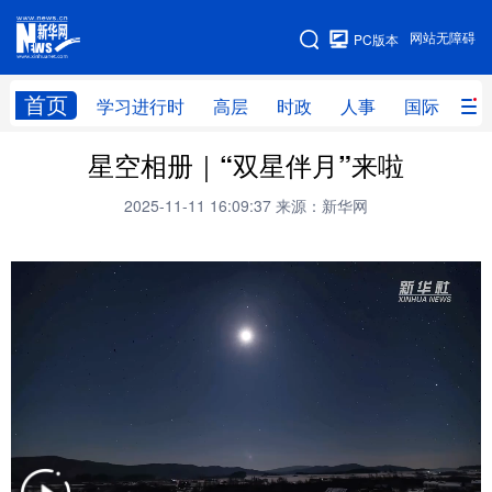
手机版
网站无障碍
PC版本
网站地图
首页
学习进行时
高层
时政
人事
国际
财
星空相册｜“双星伴月”来啦
学习进行时
高层
时政
人事
2025-11-11 16:09:37
来源：新华网
国际
财经
网评
港澳
台湾
思客智库
全球连线
教育
科技
科创
量子
体育
文化
书画
健康
军事
访谈
视频
图片
政务
法律
中央文件
金融
汽车
食品
人居
信息化
数字经济