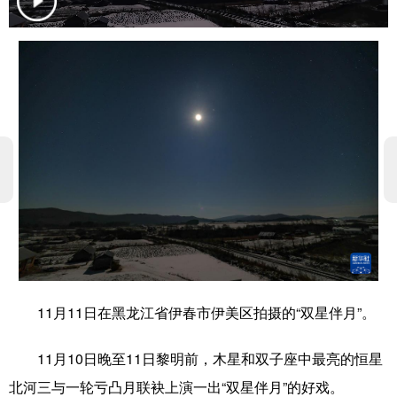
学术中国
乡村振兴
银龄
溯源中国
城市
旅游
能源
会展
彩票
娱乐
时尚
悦读
公益
一带一路
亚太网
上市公司
文化产业
地方频道
北京
天津
河北
山西
11月11日在黑龙江省伊春市伊美区拍摄的“双星伴月”。
辽宁
吉林
上海
江苏
11月10日晚至11日黎明前，木星和双子座中最亮的恒星
浙江
安徽
福建
江西
北河三与一轮亏凸月联袂上演一出“双星伴月”的好戏。