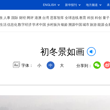
ENGLISH
新华报刊
地方频道
承
政
人事
国际
财经
网评
港澳
台湾
思客智库
全球连线
教育
科技
科创
量子
生活
信息化
数字经济
学术中国
乡村振兴
银龄
溯源中国
城市
旅游
能源
会
初冬景如画
字体：
小
中
大
分享到：