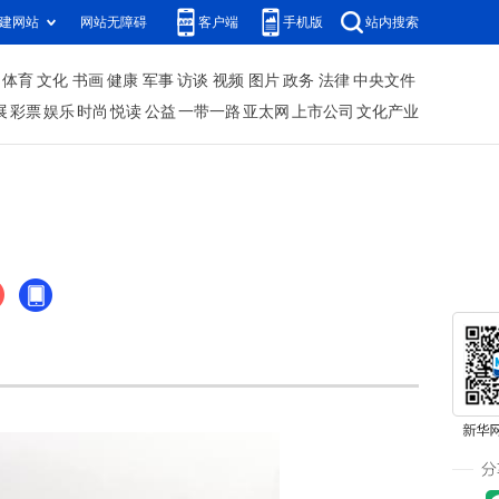
建网站
网站无障碍
客户端
手机版
站内搜索
体育
文化
书画
健康
军事
访谈
视频
图片
政务
法律
中央文件
展
彩票
娱乐
时尚
悦读
公益
一带一路
亚太网
上市公司
文化产业