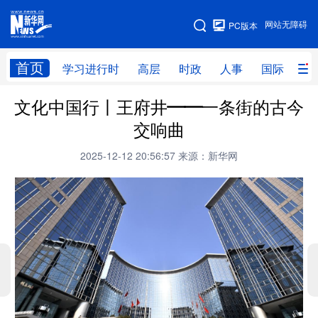
手机版
网站无障碍
PC版本
网站地图
首页
学习进行时
高层
时政
人事
国际
财
文化中国行丨王府井——一条街的古今
学习进行时
高层
时政
人事
交响曲
国际
财经
网评
港澳
2025-12-12 20:56:57
来源：新华网
台湾
思客智库
全球连线
教育
科技
科创
量子
体育
文化
书画
健康
军事
访谈
视频
图片
政务
法律
中央文件
金融
汽车
食品
人居
信息化
数字经济