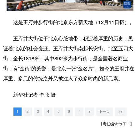
学术中国
乡村振兴
银龄
溯源中国
这是王府井步行街的北京东方新天地（12月11日摄）。
城市
旅游
能源
会展
王府井大街位于北京心脏地带，积淀着厚重的历史，见
彩票
娱乐
时尚
悦读
证着北京的社会变迁。王府井大街南起长安街、北至五四大
公益
一带一路
亚太网
上市公司
街，全长1818米，其中892米为步行街，是全国著名商业
文化产业
街，有“金街”的美誉，是北京一张“金名片”。如今的王府井在
厚重、多元的传统之外又被注入了众多时尚的新元素。
地方频道
新华社记者 李欣 摄
北京
天津
河北
山西
1
2
3
4
5
6
7
8
下一页
>>|
辽宁
吉林
上海
江苏
【责任编辑:刘子丫】
浙江
安徽
福建
江西