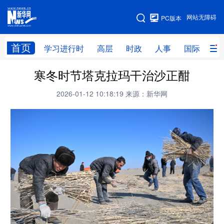
手机版
网站无障碍
PC版本
网站地图
首页
学习进行时
高层
时政
人事
国际
财
寒冬时节塔克拉玛干治沙正酣
学习进行时
高层
时政
人事
2026-01-12 10:18:19
来源：新华网
国际
财经
网评
港澳
台湾
思客智库
全球连线
教育
科技
科创
量子
体育
文化
书画
健康
军事
访谈
视频
图片
政务
法律
中央文件
金融
汽车
食品
人居
信息化
数字经济