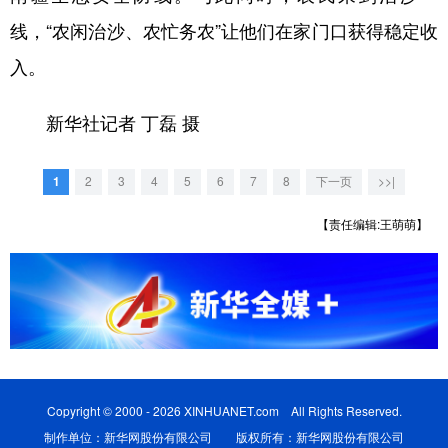
山东
河南
湖北
湖南
线，“农闲治沙、农忙务农”让他们在家门口获得稳定收
广东
广西
海南
重庆
入。
四川
贵州
云南
西藏
新华社记者 丁磊 摄
陕西
甘肃
青海
宁夏
新疆
内蒙古
黑龙江
1
2
3
4
5
6
7
8
下一页
>>|
【责任编辑:王萌萌】
多语种频道
English
Español
Français
عربى
Русский язык
日本語
한국어
Deutsch
Português
Copyright © 2000 - 2026 XINHUANET.com All Rights Reserved.
制作单位：新华网股份有限公司 版权所有：新华网股份有限公司