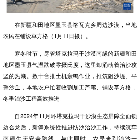
学术中国
乡村振兴
银龄
溯源中国
在新疆和田地区墨玉县喀瓦克乡周边沙漠，当地
城市
旅游
能源
会展
农民在铺设草方格（1月11日摄）。
彩票
娱乐
时尚
悦读
公益
一带一路
亚太网
上市公司
寒冬时节，尽管塔克拉玛干沙漠南缘的新疆和田
地区墨玉县气温跌破零摄氏度，这里却涌动着治沙攻
文化产业
坚的热潮。数十台推土机轰鸣作业，推筑阻沙堤、平
整沙丘，本地农户忙着收割加工芦苇、铺设草方格，
地方频道
冬季治沙工程高效推进。
北京
天津
河北
山西
辽宁
吉林
上海
江苏
自2024年11月环塔克拉玛干沙漠生态屏障全面锁
边合龙后，新疆系统性推进防沙治沙工作，持续筑牢
浙江
安徽
福建
江西
南疆生态安全防线。与此同时，农民来到治沙一