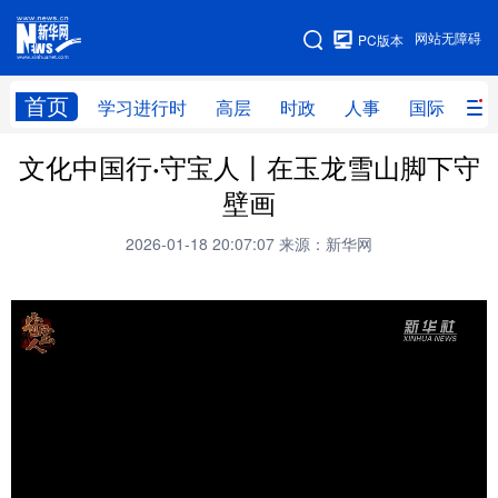
手机版
网站无障碍
PC版本
网站地图
首页
学习进行时
高层
时政
人事
国际
财
文化中国行·守宝人丨在玉龙雪山脚下守
学习进行时
高层
时政
人事
壁画
国际
财经
网评
港澳
2026-01-18 20:07:07
来源：新华网
台湾
思客智库
全球连线
教育
科技
科创
量子
体育
文化
书画
健康
军事
访谈
视频
图片
政务
法律
中央文件
金融
汽车
食品
人居
信息化
数字经济