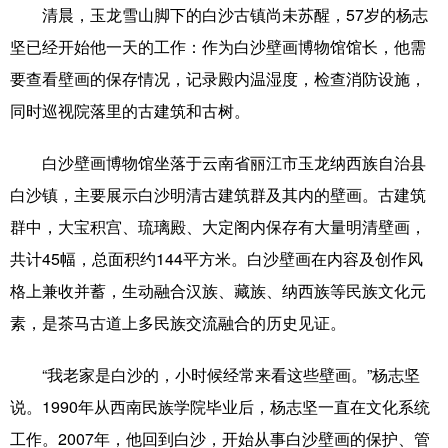
山东
河南
湖北
湖南
清晨，玉龙雪山脚下的白沙古镇尚未苏醒，57岁的杨志
广东
广西
海南
重庆
坚已经开始他一天的工作：作为白沙壁画博物馆馆长，他需
要查看壁画的保存情况，记录殿内温湿度，检查消防设施，
四川
贵州
云南
西藏
同时巡视院落里的古建筑和古树。
陕西
甘肃
青海
宁夏
白沙壁画博物馆坐落于云南省丽江市玉龙纳西族自治县
新疆
内蒙古
黑龙江
白沙镇，主要展示白沙明清古建筑群及其内的壁画。古建筑
群中，大宝积宫、琉璃殿、大定阁内保存有大量明清壁画，
多语种频道
共计45幅，总面积约144平方米。白沙壁画在内容及创作风
格上兼收并蓄，生动融合汉族、藏族、纳西族等民族文化元
English
Español
Français
عربى
素，是茶马古道上多民族交流融合的历史见证。
Русский язык
日本語
한국어
“我老家是白沙的，小时候经常来看这些壁画。”杨志坚
Deutsch
Português
说。1990年从西南民族学院毕业后，杨志坚一直在文化系统
工作。2007年，他回到白沙，开始从事白沙壁画的保护、管