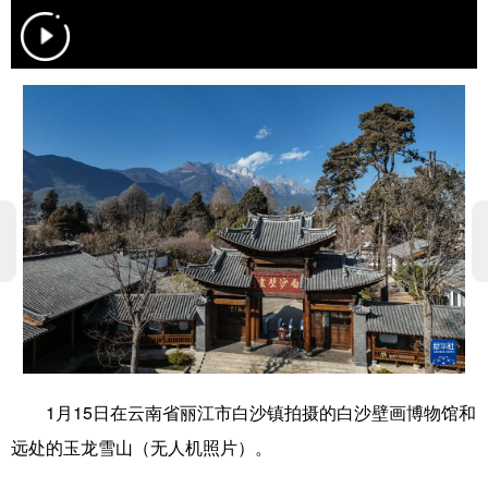
学术中国
乡村振兴
银龄
溯源中国
城市
旅游
能源
会展
彩票
娱乐
时尚
悦读
公益
一带一路
亚太网
上市公司
文化产业
地方频道
北京
天津
河北
山西
辽宁
吉林
上海
江苏
1月15日在云南省丽江市白沙镇拍摄的白沙壁画博物馆和
浙江
安徽
福建
江西
远处的玉龙雪山（无人机照片）。