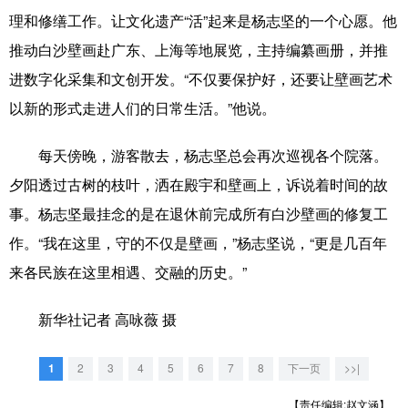
理和修缮工作。让文化遗产“活”起来是杨志坚的一个心愿。他
推动白沙壁画赴广东、上海等地展览，主持编纂画册，并推
进数字化采集和文创开发。“不仅要保护好，还要让壁画艺术
以新的形式走进人们的日常生活。”他说。
每天傍晚，游客散去，杨志坚总会再次巡视各个院落。
夕阳透过古树的枝叶，洒在殿宇和壁画上，诉说着时间的故
事。杨志坚最挂念的是在退休前完成所有白沙壁画的修复工
作。“我在这里，守的不仅是壁画，”杨志坚说，“更是几百年
来各民族在这里相遇、交融的历史。”
新华社记者 高咏薇 摄
1
2
3
4
5
6
7
8
下一页
>>|
【责任编辑:赵文涵】