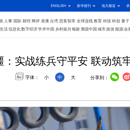
ENGLISH
新华报刊
地方频道
承
政
人事
国际
财经
网评
港澳
台湾
思客智库
全球连线
教育
科技
科创
量子
生活
信息化
数字经济
学术中国
乡村振兴
银龄
溯源中国
城市
旅游
能源
会
疆：实战练兵守平安 联动筑
字体：
小
中
大
分享到：