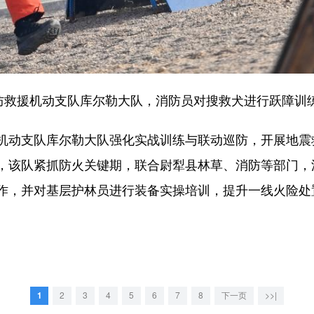
救援机动支队库尔勒大队，消防员对搜救犬进行跃障训
动支队库尔勒大队强化实战训练与联动巡防，开展地震
，该队紧抓防火关键期，联合尉犁县林草、消防等部门，
作，并对基层护林员进行装备实操培训，提升一线火险处
1
2
3
4
5
6
7
8
下一页
>>|