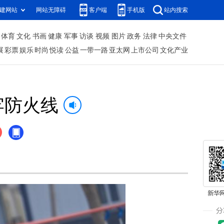
建网站
网站无障碍
客户端
手机版
站内搜索
体育
文化
书画
健康
军事
访谈
视频
图片
政务
法律
中央文件
展
彩票
娱乐
时尚
悦读
公益
一带一路
亚太网
上市公司
文化产业
牢防火线