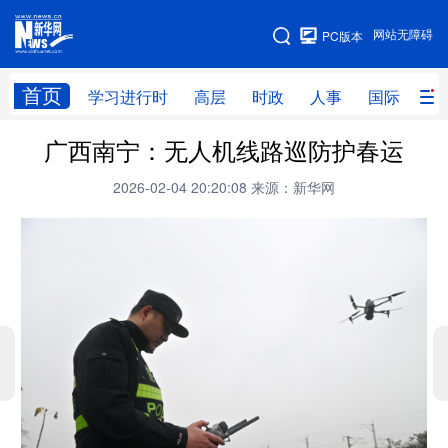
手机版
网站无障碍
PC版本
网站地图
首页
学习进行时
高层
时政
人事
国际
财
广西南宁：无人机线路巡防护春运
学习进行时
高层
时政
人事
2026-02-04 20:20:08
来源：新华网
国际
财经
网评
港澳
台湾
思客智库
全球连线
教育
科技
科创
量子
体育
文化
书画
健康
军事
访谈
视频
图片
政务
法律
中央文件
金融
汽车
食品
人居
信息化
数字经济