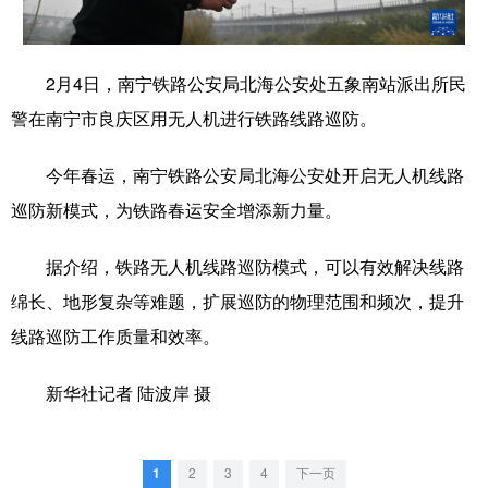
学术中国
乡村振兴
银龄
溯源中国
2月4日，南宁铁路公安局北海公安处五象南站派出所民
城市
旅游
能源
会展
警在南宁市良庆区用无人机进行铁路线路巡防。
彩票
娱乐
时尚
悦读
今年春运，南宁铁路公安局北海公安处开启无人机线路
公益
一带一路
亚太网
上市公司
巡防新模式，为铁路春运安全增添新力量。
文化产业
据介绍，铁路无人机线路巡防模式，可以有效解决线路
绵长、地形复杂等难题，扩展巡防的物理范围和频次，提升
地方频道
线路巡防工作质量和效率。
北京
天津
河北
山西
新华社记者 陆波岸 摄
辽宁
吉林
上海
江苏
浙江
安徽
福建
江西
1
2
3
4
下一页