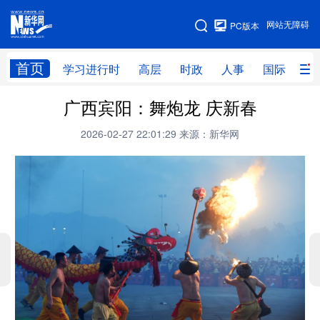
手机版
网站无障碍
PC版本
网站地图
首页
学习进行时
高层
时政
人事
国际
财
广西宾阳：舞炮龙 庆新春
学习进行时
高层
时政
人事
2026-02-27 22:01:29
来源：新华网
国际
财经
网评
港澳
台湾
思客智库
全球连线
教育
科技
科创
量子
体育
文化
书画
健康
军事
访谈
视频
图片
政务
法律
中央文件
金融
汽车
食品
人居
信息化
数字经济