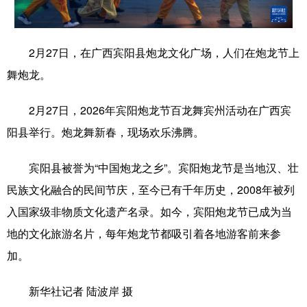
学术中国
乡村振兴
银龄
溯源中国
2月27日，在广西宾阳县炮龙文化广场，人们在炮龙节上
城市
旅游
能源
会展
舞炮龙。
彩票
娱乐
时尚
悦读
2月27日，2026年宾阳炮龙节百龙舞宾州活动在广西宾
公益
一带一路
亚太网
上市公司
阳县举行。炮龙舞新春，现场欢乐沸腾。
文化产业
宾阳县被誉为“中国炮龙之乡”。宾阳炮龙节是当地汉、壮
民族文化融合的民间节庆，至今已有千年历史，2008年被列
地方频道
入国家级非物质文化遗产名录。如今，宾阳炮龙节已成为当
北京
天津
河北
山西
地的文化旅游名片，每年炮龙节都吸引着各地游客前来参
辽宁
吉林
上海
江苏
加。
浙江
安徽
福建
江西
新华社记者 陆波岸 摄