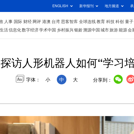
ENGLISH
新华报刊
地方频道
承
政
人事
国际
财经
网评
港澳
台湾
思客智库
全球连线
教育
科技
科创
量子
生活
信息化
数字经济
学术中国
乡村振兴
银龄
溯源中国
城市
旅游
能源
会
探访人形机器人如何“学习培
字体：
小
中
大
分享到：