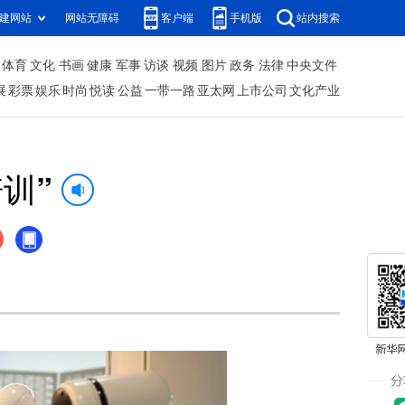
建网站
网站无障碍
客户端
手机版
站内搜索
体育
文化
书画
健康
军事
访谈
视频
图片
政务
法律
中央文件
展
彩票
娱乐
时尚
悦读
公益
一带一路
亚太网
上市公司
文化产业
训”