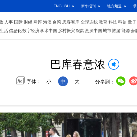
ENGLISH
新华报刊
地方频道
承
政
人事
国际
财经
网评
港澳
台湾
思客智库
全球连线
教育
科技
科创
量子
生活
信息化
数字经济
学术中国
乡村振兴
银龄
溯源中国
城市
旅游
能源
会
巴库春意浓
字体：
小
中
大
分享到：