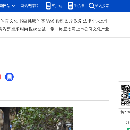
建网站
网站无障碍
客户端
手机版
站内搜索
体育
文化
书画
健康
军事
访谈
视频
图片
政务
法律
中央文件
展
彩票
娱乐
时尚
悦读
公益
一带一路
亚太网
上市公司
文化产业