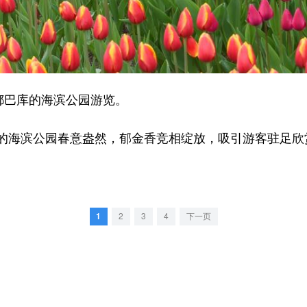
都巴库的海滨公园游览。
海滨公园春意盎然，郁金香竞相绽放，吸引游客驻足欣
1
2
3
4
下一页