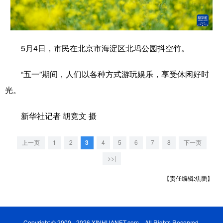
学术中国
乡村振兴
银龄
溯源中国
城市
旅游
能源
会展
5月4日，市民在北京市海淀区北坞公园抖空竹。
彩票
娱乐
时尚
悦读
“五一”期间，人们以各种方式游玩娱乐，享受休闲好时
公益
一带一路
亚太网
上市公司
光。
文化产业
新华社记者 胡竞文 摄
地方频道
上一页
1
2
3
4
5
6
7
8
下一页
>>|
北京
天津
河北
山西
【责任编辑:焦鹏】
辽宁
吉林
上海
江苏
浙江
安徽
福建
江西
Copyright © 2000 - 2026 XINHUANET.com All Rights Reserved.