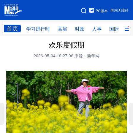
手机版
网站无障碍
PC版本
网站地图
首页
学习进行时
高层
时政
人事
国际
财
欢乐度假期
学习进行时
高层
时政
人事
2026-05-04 19:27:06
来源：新华网
国际
财经
网评
港澳
台湾
思客智库
全球连线
教育
科技
科创
量子
体育
文化
书画
健康
军事
访谈
视频
图片
政务
法律
中央文件
金融
汽车
食品
人居
信息化
数字经济