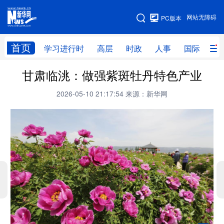
手机版
网站无障碍
PC版本
网站地图
首页
学习进行时
高层
时政
人事
国际
财
甘肃临洮：做强紫斑牡丹特色产业
学习进行时
高层
时政
人事
2026-05-10 21:17:54
来源：新华网
国际
财经
网评
港澳
台湾
思客智库
全球连线
教育
科技
科创
量子
体育
文化
书画
健康
军事
访谈
视频
图片
政务
法律
中央文件
金融
汽车
食品
人居
信息化
数字经济