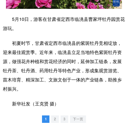
学术中国
乡村振兴
银龄
溯源中国
5月10日，游客在甘肃省定西市临洮县曹家坪牡丹园赏花
城市
旅游
能源
会展
游玩。
彩票
娱乐
时尚
悦读
初夏时节，甘肃省定西市临洮县的紫斑牡丹竞相绽放，
公益
一带一路
亚太网
上市公司
迎来最佳观赏季。近年来，临洮县立足当地特色紫斑牡丹资
文化产业
源，做强花卉种植和赏花经济的同时，延伸加工链条，发展
牡丹茶、牡丹酒、药用牡丹等特色产业，形成集观赏游览、
苗木培育、精深加工、文旅文创于一体的产业链条，助推乡
地方频道
村振兴。
北京
天津
河北
山西
新华社发（王克贤 摄）
辽宁
吉林
上海
江苏
浙江
安徽
福建
江西
1
2
3
下一页