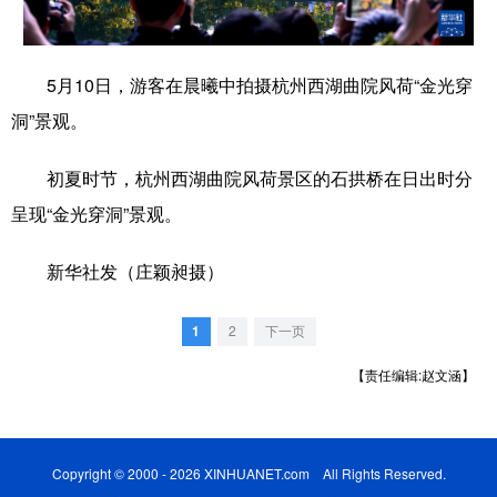
学术中国
乡村振兴
银龄
溯源中国
5月10日，游客在晨曦中拍摄杭州西湖曲院风荷“金光穿
城市
旅游
能源
会展
洞”景观。
彩票
娱乐
时尚
悦读
初夏时节，杭州西湖曲院风荷景区的石拱桥在日出时分
公益
一带一路
亚太网
上市公司
呈现“金光穿洞”景观。
文化产业
新华社发（庄颖昶摄）
地方频道
1
2
下一页
北京
天津
河北
山西
【责任编辑:赵文涵】
辽宁
吉林
上海
江苏
浙江
安徽
福建
江西
Copyright © 2000 - 2026 XINHUANET.com All Rights Reserved.