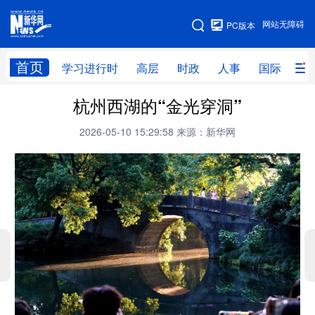
手机版
网站无障碍
PC版本
网站地图
首页
学习进行时
高层
时政
人事
国际
财
杭州西湖的“金光穿洞”
学习进行时
高层
时政
人事
2026-05-10 15:29:58
来源：新华网
国际
财经
网评
港澳
台湾
思客智库
全球连线
教育
科技
科创
量子
体育
文化
书画
健康
军事
访谈
视频
图片
政务
法律
中央文件
金融
汽车
食品
人居
信息化
数字经济