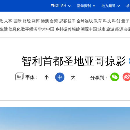
ENGLISH
新华报刊
地方频道
承
政
人事
国际
财经
网评
港澳
台湾
思客智库
全球连线
教育
科技
科创
量子
生活
信息化
数字经济
学术中国
乡村振兴
银龄
溯源中国
城市
旅游
能源
会
智利首都圣地亚哥掠影
字体：
小
中
大
分享到：