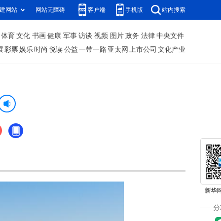
建网站
网站无障碍
客户端
手机版
站内搜索
体育
文化
书画
健康
军事
访谈
视频
图片
政务
法律
中央文件
展
彩票
娱乐
时尚
悦读
公益
一带一路
亚太网
上市公司
文化产业