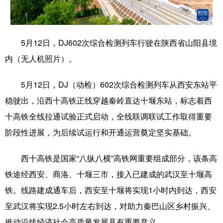
学术中国
乡村振兴
银龄
溯源中国
城市
旅游
能源
会展
5月12日，DJ602次综合检测列车行驶在陕西省山阳县境
内（无人机照片）。
彩票
娱乐
时尚
悦读
公益
一带一路
亚太网
上市公司
5月12日，DJ（动检）602次综合检测列车从西安东站平
稳驶出，沿西十高铁正线穿越秦岭直达十堰东站，标志着西
文化产业
十高铁全线拉通试验正式启动，全线联调联试工作取得重要
阶段性进展，为后续试运行和开通运营奠定坚实基础。
地方频道
西十高铁是国家“八纵八横”高铁网重要组成部分，该条高
北京
天津
河北
山西
铁途经西安、商洛、十堰三市，接入已建成的武汉至十堰高
辽宁
吉林
上海
江苏
铁。线路建成通车后，西安至十堰将实现1小时内到达，西安
浙江
安徽
福建
江西
至武汉将实现2.5小时左右到达，对助力秦巴山区乡村振兴、
推动沿线经济社会高质量发展具有重要意义。