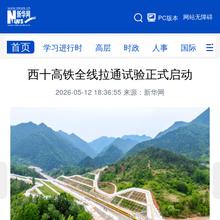
手机版
网站无障碍
PC版本
网站地图
首页
学习进行时
高层
时政
人事
国际
财
西十高铁全线拉通试验正式启动
学习进行时
高层
时政
人事
2026-05-12 18:36:55
来源：新华网
国际
财经
网评
港澳
台湾
思客智库
全球连线
教育
科技
科创
量子
体育
文化
书画
健康
军事
访谈
视频
图片
政务
法律
中央文件
金融
汽车
食品
人居
信息化
数字经济