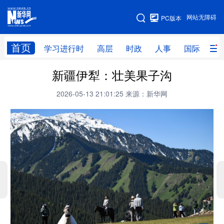
手机版
网站无障碍
PC版本
网站地图
首页
学习进行时
高层
时政
人事
国际
财
新疆伊犁：壮美果子沟
学习进行时
高层
时政
人事
2026-05-13 21:01:25
来源：新华网
国际
财经
网评
港澳
台湾
思客智库
全球连线
教育
科技
科创
量子
体育
文化
书画
健康
军事
访谈
视频
图片
政务
法律
中央文件
金融
汽车
食品
人居
信息化
数字经济