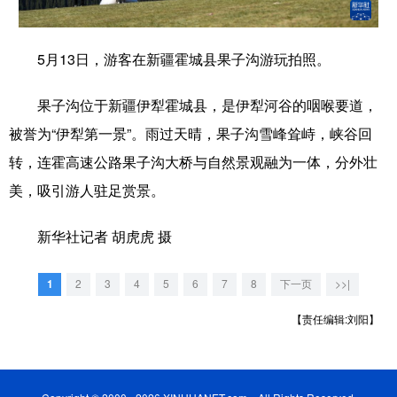
学术中国
乡村振兴
银龄
溯源中国
5月13日，游客在新疆霍城县果子沟游玩拍照。
城市
旅游
能源
会展
果子沟位于新疆伊犁霍城县，是伊犁河谷的咽喉要道，
彩票
娱乐
时尚
悦读
被誉为“伊犁第一景”。雨过天晴，果子沟雪峰耸峙，峡谷回
公益
一带一路
亚太网
上市公司
转，连霍高速公路果子沟大桥与自然景观融为一体，分外壮
文化产业
美，吸引游人驻足赏景。
新华社记者 胡虎虎 摄
地方频道
1
2
3
4
5
6
7
8
下一页
>>|
北京
天津
河北
山西
【责任编辑:刘阳】
辽宁
吉林
上海
江苏
浙江
安徽
福建
江西