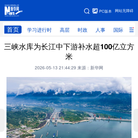
手机版
网站无障碍
PC版本
网站地图
首页
学习进行时
高层
时政
人事
国际
财
三峡水库为长江中下游补水超100亿立方
学习进行时
高层
时政
人事
米
国际
财经
网评
港澳
2026-05-13 21:44:29
来源：新华网
台湾
思客智库
全球连线
教育
科技
科创
量子
体育
文化
书画
健康
军事
访谈
视频
图片
政务
法律
中央文件
金融
汽车
食品
人居
信息化
数字经济