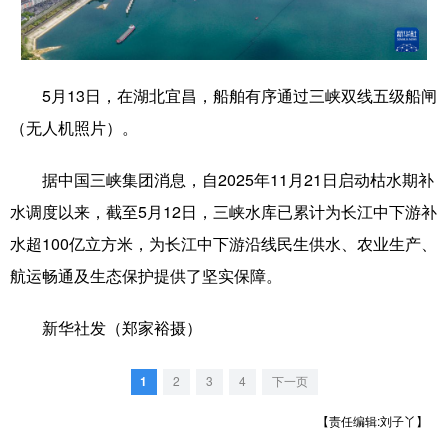
学术中国
乡村振兴
银龄
溯源中国
城市
旅游
能源
会展
5月13日，在湖北宜昌，船舶有序通过三峡双线五级船闸
彩票
娱乐
时尚
悦读
（无人机照片）。
公益
一带一路
亚太网
上市公司
据中国三峡集团消息，自2025年11月21日启动枯水期补
文化产业
水调度以来，截至5月12日，三峡水库已累计为长江中下游补
水超100亿立方米，为长江中下游沿线民生供水、农业生产、
航运畅通及生态保护提供了坚实保障。
地方频道
北京
天津
河北
山西
新华社发（郑家裕摄）
辽宁
吉林
上海
江苏
1
2
3
4
下一页
浙江
安徽
福建
江西
【责任编辑:刘子丫】