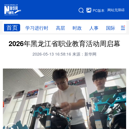
手机版
网站无障碍
PC版本
网站地图
首页
学习进行时
高层
时政
人事
国际
财
2026年黑龙江省职业教育活动周启幕
学习进行时
高层
时政
人事
2026-05-13 16:58:16
来源：新华网
国际
财经
网评
港澳
台湾
思客智库
全球连线
教育
科技
科创
量子
体育
文化
书画
健康
军事
访谈
视频
图片
政务
法律
中央文件
金融
汽车
食品
人居
信息化
数字经济