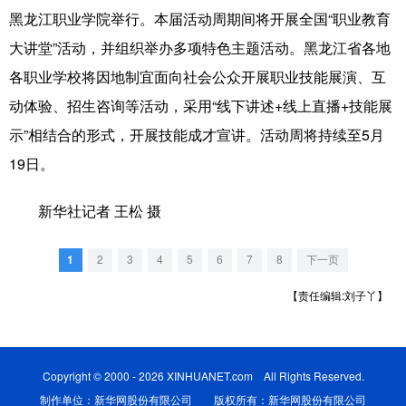
山东
河南
湖北
湖南
黑龙江职业学院举行。本届活动周期间将开展全国“职业教育
广东
广西
海南
重庆
大讲堂”活动，并组织举办多项特色主题活动。黑龙江省各地
各职业学校将因地制宜面向社会公众开展职业技能展演、互
四川
贵州
云南
西藏
动体验、招生咨询等活动，采用“线下讲述+线上直播+技能展
陕西
甘肃
青海
宁夏
示”相结合的形式，开展技能成才宣讲。活动周将持续至5月
新疆
内蒙古
黑龙江
19日。
新华社记者 王松 摄
多语种频道
1
2
3
4
5
6
7
8
下一页
English
Español
Français
عربى
【责任编辑:刘子丫】
Русский язык
日本語
한국어
Deutsch
Português
Copyright © 2000 - 2026 XINHUANET.com All Rights Reserved.
制作单位：新华网股份有限公司 版权所有：新华网股份有限公司